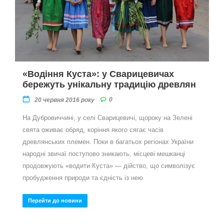
«Водіння Куста»: у Сварицевичах
бережуть унікальну традицію древлян
0
20 червня 2016 року
На Дубровиччині, у селі Сварицевичі, щороку на Зелені
свята оживає обряд, коріння якого сягає часів
древлянських племен. Поки в багатьох регіонах України
народні звичаї поступово зникають, місцеві мешканці
продовжують «водити Куста» — дійство, що символізує
пробудження природи та єдність із нею
Перейти до новини