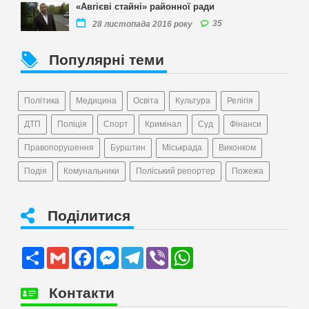
«Авгієві стайні» районної ради
35
28 листопада 2016 року
Популярні теми
Політика
Медицина
Освіта
Культура
Релігія
ДТП
Поліція
Спорт
Кримінал
Суд
Фінанси
Правопорушення
Бурштин
Міськрада
Виконком
Подія
Комунальники
Поліський репортер
Пожежа
Поділитися
Share
Gmail
Facebook
Messenger
Telegram
Viber
WhatsApp
Контакти