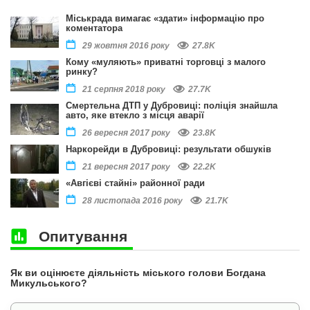
Міськрада вимагає «здати» інформацію про
коментатора
27.8K
29 жовтня 2016 року
Кому «муляють» приватні торговці з малого
ринку?
27.7K
21 серпня 2018 року
Смертельна ДТП у Дубровиці: поліція знайшла
авто, яке втекло з місця аварії
23.8K
26 вересня 2017 року
Наркорейди в Дубровиці: результати обшуків
22.2K
21 вересня 2017 року
«Авгієві стайні» районної ради
21.7K
28 листопада 2016 року
Опитування
Як ви оцінюєте діяльність міського голови Богдана
Микульського?