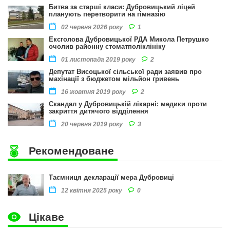
Битва за старші класи: Дубровицький ліцей
планують перетворити на гімназію
1
02 червня 2026 року
Ексголова Дубровицької РДА Микола Петрушко
очолив районну стоматполіклініку
2
01 листопада 2019 року
Депутат Висоцької сільської ради заявив про
махінації з бюджетом мільйон гривень
2
16 жовтня 2019 року
Скандал у Дубровицькій лікарні: медики проти
закриття дитячого відділення
3
20 червня 2019 року
Рекомендоване
Таємниця декларації мера Дубровиці
0
12 квітня 2025 року
Цікаве