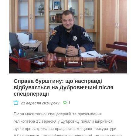
Справа бурштину: що насправді
відбувається на Дубровиччині після
спецоперації
1
21 вересня 2016 року
Після масштабної спецоперації та приземлення
гелікоптера 13 вересня у Дубровиці почали ширитися
чутки про затримання працівників місцевої прокуратури.
Аби з’ясувати, що відбувається насправді, ми звернулися