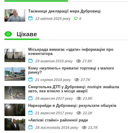
Таємниця декларації мера Дубровиці
0
12 квітня 2025 року
Цікаве
Міськрада вимагає «здати» інформацію про
коментатора
27.8K
29 жовтня 2016 року
Кому «муляють» приватні торговці з малого
ринку?
27.7K
21 серпня 2018 року
Смертельна ДТП у Дубровиці: поліція знайшла
авто, яке втекло з місця аварії
23.8K
26 вересня 2017 року
Наркорейди в Дубровиці: результати обшуків
22.2K
21 вересня 2017 року
«Авгієві стайні» районної ради
21.7K
28 листопада 2016 року