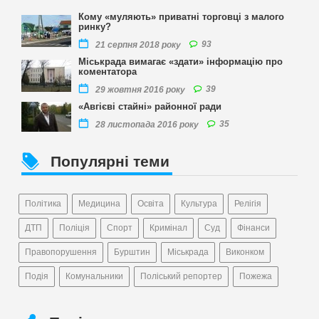
Кому «муляють» приватні торговці з малого
ринку?
93
21 серпня 2018 року
Міськрада вимагає «здати» інформацію про
коментатора
39
29 жовтня 2016 року
«Авгієві стайні» районної ради
35
28 листопада 2016 року
Популярні теми
Політика
Медицина
Освіта
Культура
Релігія
ДТП
Поліція
Спорт
Кримінал
Суд
Фінанси
Правопорушення
Бурштин
Міськрада
Виконком
Подія
Комунальники
Поліський репортер
Пожежа