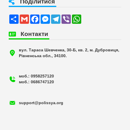
Поділитися
Share
Gmail
Facebook
Messenger
Telegram
Viber
WhatsApp
Контакти
вул. Тараса Шевченка, 30-Б, кв. 2, м. Дубровиця,
Рівненська обл., 34100.
моб.: 0958257120
моб.: 0686747120
support@polissya.org