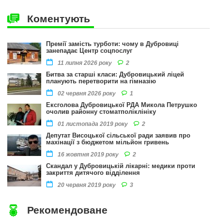
Коментують
Премії замість турботи: чому в Дубровиці
занепадає Центр соцпослуг
2
11 липня 2026 року
Битва за старші класи: Дубровицький ліцей
планують перетворити на гімназію
1
02 червня 2026 року
Ексголова Дубровицької РДА Микола Петрушко
очолив районну стоматполіклініку
2
01 листопада 2019 року
Депутат Висоцької сільської ради заявив про
махінації з бюджетом мільйон гривень
2
16 жовтня 2019 року
Скандал у Дубровицькій лікарні: медики проти
закриття дитячого відділення
3
20 червня 2019 року
Рекомендоване