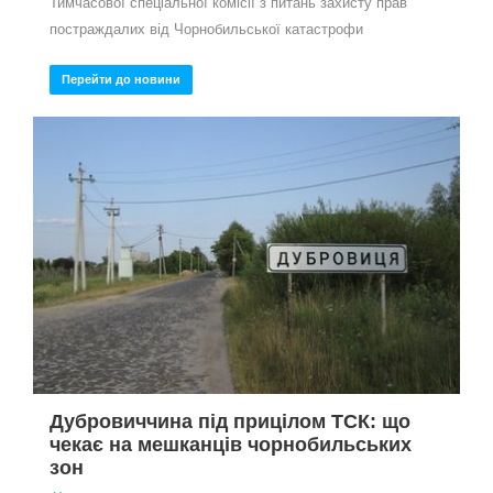
Тимчасової спеціальної комісії з питань захисту прав
постраждалих від Чорнобильської катастрофи
Перейти до новини
Дубровиччина під прицілом ТСК: що
чекає на мешканців чорнобильських
зон