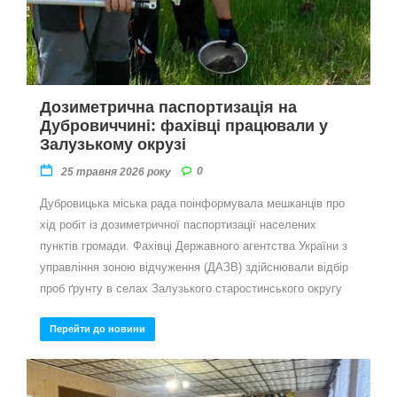
Дозиметрична паспортизація на
Дубровиччині: фахівці працювали у
Залузькому окрузі
0
25 травня 2026 року
Дубровицька міська рада поінформувала мешканців про
хід робіт із дозиметричної паспортизації населених
пунктів громади. Фахівці Державного агентства України з
управління зоною відчуження (ДАЗВ) здійснювали відбір
проб ґрунту в селах Залузького старостинського округу
Перейти до новини