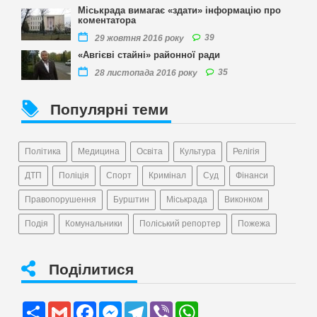
Міськрада вимагає «здати» інформацію про
коментатора
39
29 жовтня 2016 року
«Авгієві стайні» районної ради
35
28 листопада 2016 року
Популярні теми
Політика
Медицина
Освіта
Культура
Релігія
ДТП
Поліція
Спорт
Кримінал
Суд
Фінанси
Правопорушення
Бурштин
Міськрада
Виконком
Подія
Комунальники
Поліський репортер
Пожежа
Поділитися
Share
Gmail
Facebook
Messenger
Telegram
Viber
WhatsApp