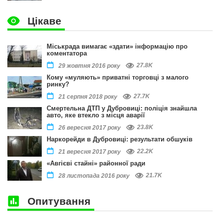
Цікаве
Міськрада вимагає «здати» інформацію про
коментатора
27.8K
29 жовтня 2016 року
Кому «муляють» приватні торговці з малого
ринку?
27.7K
21 серпня 2018 року
Смертельна ДТП у Дубровиці: поліція знайшла
авто, яке втекло з місця аварії
23.8K
26 вересня 2017 року
Наркорейди в Дубровиці: результати обшуків
22.2K
21 вересня 2017 року
«Авгієві стайні» районної ради
21.7K
28 листопада 2016 року
Опитування