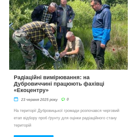
Радіаційні вимірювання: на
Дубровиччині працюють фахівці
«Екоцентру»
0
23 червня 2025 року
На території Дубровицької громади розпочався черговий
етап відбору проб ґрунту для оцінки радіаційного стану
територій