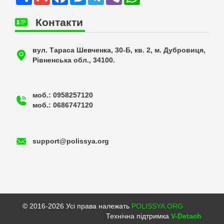
Контакти
вул. Тараса Шевченка, 30-Б, кв. 2, м. Дубровиця,
Рівненська обл., 34100.
моб.: 0958257120
моб.: 0686747120
support@polissya.org
© 2016-2026 Усі права належать
POLISSYA.ORG
Технічна підтримка
V-Detach