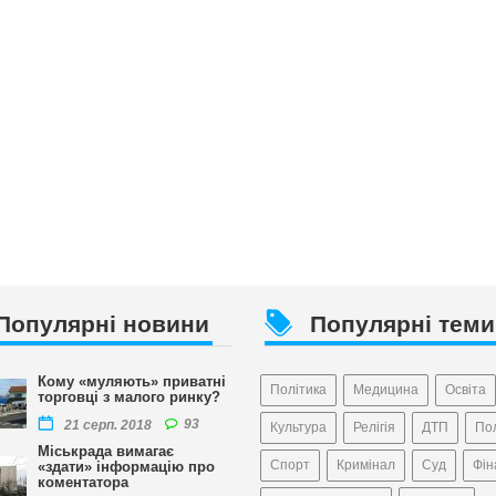
Популярні новини
Популярні теми
Кому «муляють» приватні
Політика
Медицина
Освіта
торговці з малого ринку?
93
21 серп. 2018
Культура
Релігія
ДТП
Пол
Міськрада вимагає
Спорт
Кримінал
Суд
Фін
«здати» інформацію про
коментатора