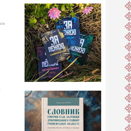
ати
-