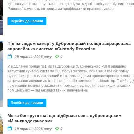
тут поступово зменшується, про що свідчать дані зі звіту про хід виконан
Районної комплексної програми профілактики правопорушень
Перейти до новини
Під наглядом камер: у Дубровицькій поліції запрацювала
європейська система «Custody Records»
0
29 травня 2026 року
У відділенні поліції №1 міста Дубровиці (Сарненського РВП) офіційно
запустили сучасну систему «Custody Records». Вона забезпечує повну
відеофіксацію та електронний контроль за діями правоохоронців з момен
затримання людини до її звільнення або поміщення в ізолятор. Такий підх
покликаний повністю захистити громадян від протиправних дій, а самих
поліцейських — від безпідставних звинувачень
Перейти до новини
Межа банкрутства: що відбувається з дубровицьким
«Міськводоканалом»
0
19 травня 2026 року