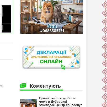
Коментують
та
Премії замість турботи:
чому в Дубровиці
занепадає Центр соцпослуг