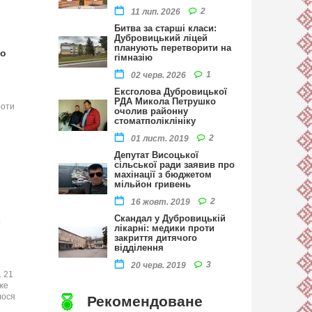
2
11 лип. 2026
Битва за старші класи:
Дубровицький ліцей
планують перетворити на
до
гімназію
1
02 черв. 2026
Ексголова Дубровицької
РДА Микола Петрушко
роти
очолив районну
стоматполіклініку
2
01 лист. 2019
Депутат Висоцької
сільської ради заявив про
махінації з бюджетом
мільйон гривень
2
16 жовт. 2019
Скандал у Дубровицькій
-
лікарні: медики проти
закриття дитячого
відділення
3
20 черв. 2019
. 21
же
лося
Рекомендоване