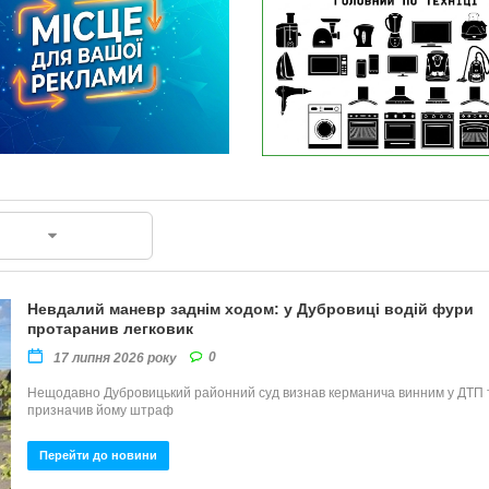
Невдалий маневр заднім ходом: у Дубровиці водій фури
протаранив легковик
0
17 липня 2026 року
Нещодавно Дубровицький районний суд визнав керманича винним у ДТП 
призначив йому штраф
Перейти до новини