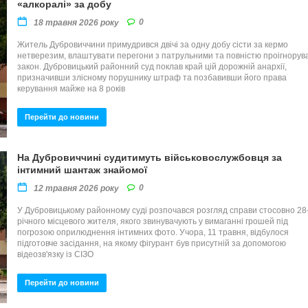
«алкоралі» за добу
0
18 травня 2026 року
Житель Дубровиччини примудрився двічі за одну добу сісти за кермо
нетверезим, влаштувати перегони з патрульними та повністю проігнорув
закон. Дубровицький районний суд поклав край цій дорожній анархії,
призначивши злісному порушнику штраф та позбавивши його права
керування майже на 8 років
Перейти до новини
На Дубровиччині судитимуть військовослужбовця за
інтимний шантаж знайомої
0
12 травня 2026 року
У Дубровицькому районному суді розпочався розгляд справи стосовно 28
річного місцевого жителя, якого звинувачують у вимаганні грошей під
погрозою оприлюднення інтимних фото. Учора, 11 травня, відбулося
підготовче засідання, на якому фігурант був присутній за допомогою
відеозв'язку із СІЗО
Перейти до новини