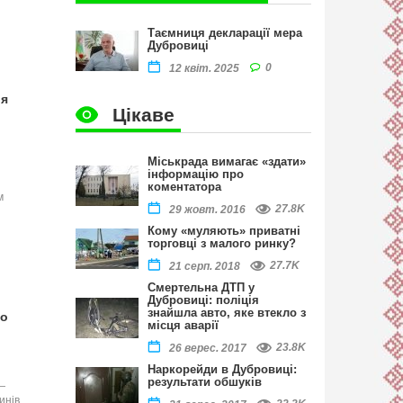
Таємниця декларації мера
Дубровиці
0
12 квіт. 2025
ія
Цікаве
Міськрада вимагає «здати»
інформацію про
коментатора
м
27.8K
29 жовт. 2016
Кому «муляють» приватні
торговці з малого ринку?
27.7K
21 серп. 2018
Смертельна ДТП у
Дубровиці: поліція
знайшла авто, яке втекло з
ро
місця аварії
23.8K
26 верес. 2017
Наркорейди в Дубровиці:
результати обшуків
—
инів