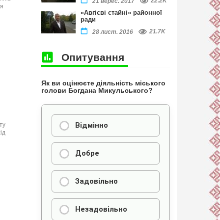
22.2K
21 верес. 2017
ня
«Авгієві стайні» районної
ради
21.7K
28 лист. 2016
Опитування
Як ви оцінюєте діяльність міського
голови Богдана Микульського?
Відмінно
ту
ід
Добре
Задовільно
Незадовільно