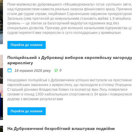
Поки керівництво дубровицького «Міськводоканалу» готує «успішні» звіти,
над підприємством нависла реальна загроза фінансового краху. Причино
стали дві судові справи, ініційовані Сарненською окружною прокуратурою
Загальна сума претензій до комунальників становить майже 1,9 мільйона
гривень — це збитки за багаторічний видобуток підземних вод без
спеціальних дозволів. Причому для колишніх начальників підприємства ці
судові перипетії вже переросли із суто господарських у кримінальні
Перейти до новини
Поліцейський з Дубровиці виборов європейську нагороду
армреслінгу
0
18 травня 2026 року
Нещодавно поліцейські з Дубровиччини успішно виступили на престижни
європейських змаганнях з армреслінгу, що проходили в столиці Угорщини
Старший дізнавач Владислав Хомич та інспектор Іван Лось помірялися
силами із понад 1300 найсильніших спортсменів із 34 країн і повернулися
додому з високими результатами
Перейти до новини
На Дубровиччині безробітний влаштував подвійне