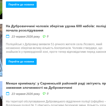
Перейти до новини
На Дубровиччині чоловік зберігав удома 600 набоїв: поліц
почала розслідування
0
23 червня 2026 року
Поліцейські з Дубровиці виявили 51-річного жителя села Лісового, який
незаконно зберігав велику кількість боєприпасів. Чоловік стверджує, що
знайшов їх у прикордонній зоні, проте тепер відповідатиме перед законо
Перейти до новини
Менше криміналу: у Сарненській районній раді звітують п
зниження злочинності на Дубровиччині
0
23 червня 2026 року
На території обслуговування Дубровицького відділення поліції (офіційно 
Відділення поліції № 1) фіксують позитивні безпекові зміни. Кількість злоч