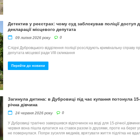
Детектив у реєстрах: чому суд заблокував поліції доступ 
декларації місцевого депутата
0
09 липня 2026 року
Слідчі Дубровцького відділення поліції розслідують кримінальну справу п
депутата місцевої ради VIII скликання
Перейти до новини
Загинула дитина: в Дубровиці під час купання потонула 15
річна дівчина
0
24 червня 2026 року
У Дубровиці трагічно завершився відпочинок на воді для 15-річної дівчини
червня вона пішла купатися на ставок разом із друзями, проте на берег у
не повернулася. Попри зусилля медиків, врятувати життя підлітка не вда