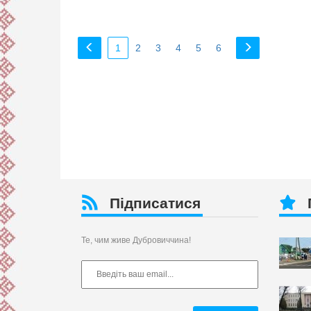
1
2
3
4
5
6
Підписатися
Те, чим живе Дубровиччина!