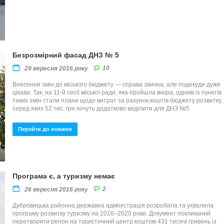
Безрозмірний фасад ДНЗ № 5
10
29 вересня 2016 року
Внесення змін до міського бюджету — справа звична, але подекуди дуже
цікава. Так, на 11-й сесії міської ради, яка пройшла вчора, одним із пунктів
таких змін стали плани щодо витрат за рахунок коштів бюджету розвитку,
серед яких 52 тис. грн хочуть додатково виділити для ДНЗ №5
Перейти до новини
Програма є, а туризму немає
2
26 вересня 2016 року
Дубровицька районна державна адміністрація розробила та ухвалила
програму розвитку туризму на 2016–2020 роки. Документ покликаний
перетворити регіон на туристичний центр коштом 431 тисячі гривень із