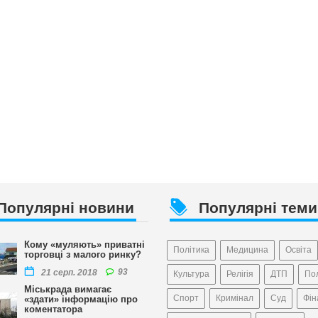
Популярні новини
Популярні теми
Кому «муляють» приватні
Політика
Медицина
Освіта
торговці з малого ринку?
93
21 серп. 2018
Культура
Релігія
ДТП
Пол
Міськрада вимагає
Спорт
Кримінал
Суд
Фін
«здати» інформацію про
коментатора