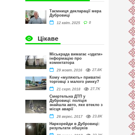
Таємниця декларації мера
Дубровиці
0
12 квіт. 2025
Цікаве
Міськрада вимагає «здати»
інформацію про
коментатора
27.8K
29 жовт. 2016
Кому «муляють» приватні
торговці з малого ринку?
27.7K
21 серп. 2018
Смертельна ДТП у
Дубровиці: поліція
знайшла авто, яке втекло з
місця аварії
23.8K
26 верес. 2017
Наркорейди в Дубровиці:
результати обшуків