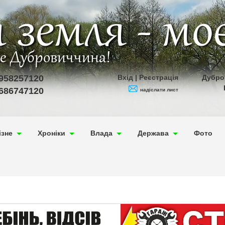
 земля - мо
ве Дубровиччина!
958257120
Вхід
|
Реєстрація
Дубро
686747120
надіслати лист
ізне
Хроніки
Влада
Держава
Фото