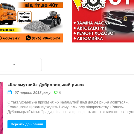
«Каламутний» Дубровицький ринок
0
07 червня 2018 року
Є така українська приказка: «У каламутній воді добре рибка ловиться».
Схоже, вона цілком підходить і комунальному підприємству «Ринок»
Дубровицької міської ради, фінансова прозорість якого викликає певні сум
Перейти до новини