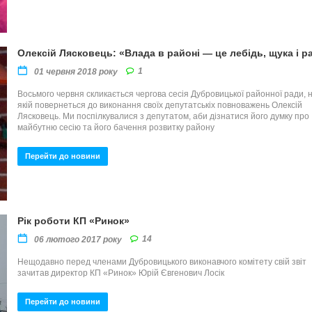
Олексій Лясковець: «Влада в районі — це лебідь, щука і р
1
01 червня 2018 року
Восьмого червня скликається чергова сесія Дубровицької районної ради, 
якій повернеться до виконання своїх депутатськіх повноважень Олексій
Лясковець. Ми поспілкувалися з депутатом, аби дізнатися його думку про
майбутню сесію та його бачення розвитку району
Перейти до новини
Рік роботи КП «Ринок»
14
06 лютого 2017 року
Нещодавно перед членами Дубровицького виконавчого комітету свій звіт
зачитав директор КП «Ринок» Юрій Євгенович Лосік
Перейти до новини