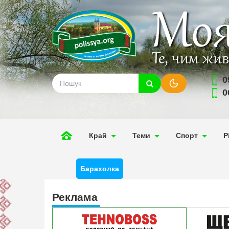
Моя
Те, чим жи
0
0
Край
Теми
Спорт
Р
Барахолка
Реклама