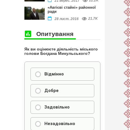
22.2K
21 верес. 2017
«Авгієві стайні» районної
ради
21.7K
28 лист. 2016
Опитування
Як ви оцінюєте діяльність міського
голови Богдана Микульського?
Відмінно
Добре
Задовільно
Незадовільно