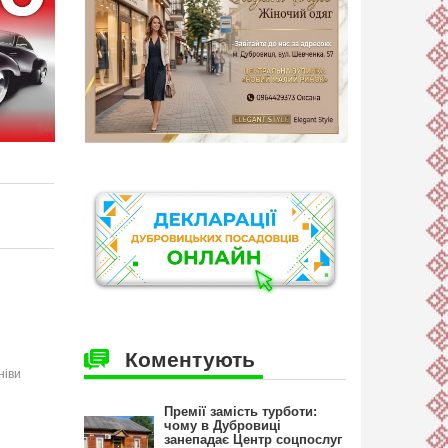
Коментують
ніви
Премії замість турботи:
чому в Дубровиці
занепадає Центр соцпослуг