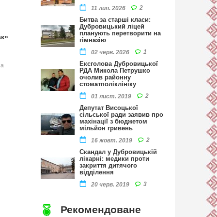
2
11 лип. 2026
Битва за старші класи:
Дубровицький ліцей
планують перетворити на
ак»
гімназію
1
02 черв. 2026
Ексголова Дубровицької
на
РДА Микола Петрушко
очолив районну
стоматполіклініку
2
01 лист. 2019
Депутат Висоцької
сільської ради заявив про
махінації з бюджетом
мільйон гривень
2
16 жовт. 2019
Скандал у Дубровицькій
лікарні: медики проти
закриття дитячого
відділення
3
20 черв. 2019
Рекомендоване