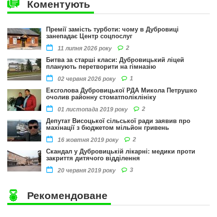
Коментують
Премії замість турботи: чому в Дубровиці
занепадає Центр соцпослуг
2
11 липня 2026 року
Битва за старші класи: Дубровицький ліцей
планують перетворити на гімназію
1
02 червня 2026 року
Ексголова Дубровицької РДА Микола Петрушко
очолив районну стоматполіклініку
2
01 листопада 2019 року
Депутат Висоцької сільської ради заявив про
махінації з бюджетом мільйон гривень
2
16 жовтня 2019 року
Скандал у Дубровицькій лікарні: медики проти
закриття дитячого відділення
3
20 червня 2019 року
Рекомендоване