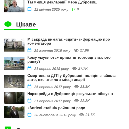
Таємниця декларації мера Дубровиці
0
12 квітня 2025 року
Цікаве
Міськрада вимагає «здати» інформацію про
коментатора
27.8K
29 жовтня 2016 року
Кому «муляють» приватні торговці з малого
ринку?
27.7K
21 серпня 2018 року
Смертельна ДТП у Дубровиці: поліція знайшла
авто, яке втекло з місця аварії
23.8K
26 вересня 2017 року
Наркорейди в Дубровиці: результати обшуків
22.2K
21 вересня 2017 року
«Авгієві стайні» районної ради
21.7K
28 листопада 2016 року