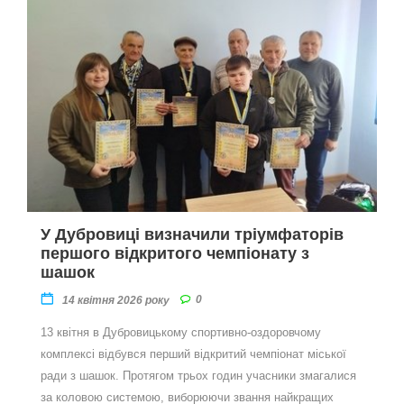
У Дубровиці визначили тріумфаторів
першого відкритого чемпіонату з
шашок
0
14 квітня 2026 року
13 квітня в Дубровицькому спортивно-оздоровчому
комплексі відбувся перший відкритий чемпіонат міської
ради з шашок. Протягом трьох годин учасники змагалися
за коловою системою, виборюючи звання найкращих