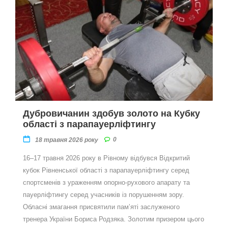
Дубровичанин здобув золото на Кубку
області з парапауерліфтингу
0
18 травня 2026 року
16–17 травня 2026 року в Рівному відбувся Відкритий
кубок Рівненської області з парапауерліфтингу серед
спортсменів з ураженням опорно-рухового апарату та
пауерліфтингу серед учасників із порушенням зору.
Обласні змагання присвятили памʼяті заслуженого
тренера України Бориса Родзяка. Золотим призером цього