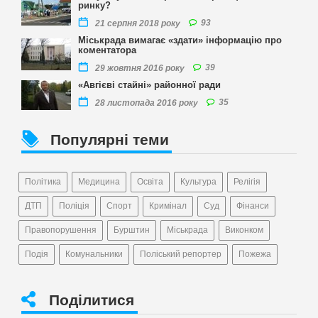
ринку?
93
21 серпня 2018 року
Міськрада вимагає «здати» інформацію про
коментатора
39
29 жовтня 2016 року
«Авгієві стайні» районної ради
35
28 листопада 2016 року
Популярні теми
Політика
Медицина
Освіта
Культура
Релігія
ДТП
Поліція
Спорт
Кримінал
Суд
Фінанси
Правопорушення
Бурштин
Міськрада
Виконком
Подія
Комунальники
Поліський репортер
Пожежа
Поділитися