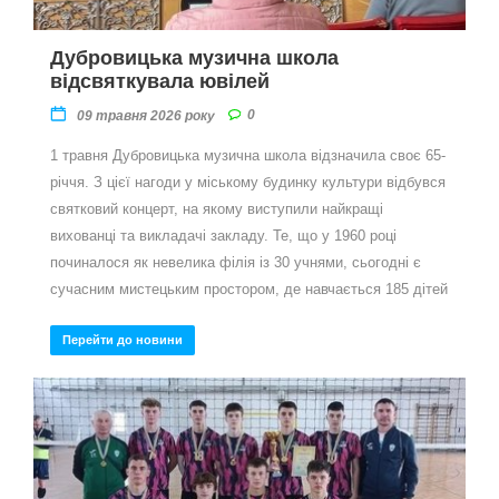
Дубровицька музична школа
відсвяткувала ювілей
0
09 травня 2026 року
1 травня Дубровицька музична школа відзначила своє 65-
річчя. З цієї нагоди у міському будинку культури відбувся
святковий концерт, на якому виступили найкращі
вихованці та викладачі закладу. Те, що у 1960 році
починалося як невелика філія із 30 учнями, сьогодні є
сучасним мистецьким простором, де навчається 185 дітей
Перейти до новини