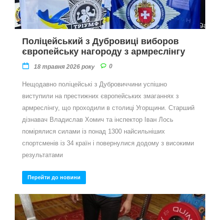
Поліцейський з Дубровиці виборов
європейську нагороду з армреслінгу
0
18 травня 2026 року
Нещодавно поліцейські з Дубровиччини успішно
виступили на престижних європейських змаганнях з
армреслінгу, що проходили в столиці Угорщини. Старший
дізнавач Владислав Хомич та інспектор Іван Лось
помірялися силами із понад 1300 найсильніших
спортсменів із 34 країн і повернулися додому з високими
результатами
Перейти до новини