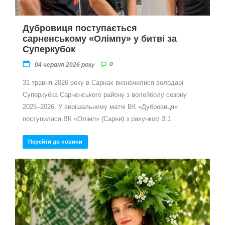
Дубровиця поступається
сарненському «Олімпу» у битві за
Суперкубок
0
04 червня 2026 року
31 травня 2026 року в Сарнах визначилися володарі
Суперкубка Сарненського району з волейболу сезону
2025–2026. У вирішальному матчі ВК «Дубровиця»
поступилася ВК «Олімп» (Сарни) з рахунком 3:1
Перейти до новини