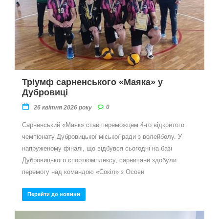
Тріумф сарненського «Маяка» у
Дубровиці
0
26 квітня 2026 року
Сарненський «Маяк» став переможцем 4-го відкритого
чемпіонату Дубровицької міської ради з волейболу. У
напруженому фіналі, що відбувся сьогодні на базі
Дубровицького спорткомплексу, сарничани здобули
перемогу над командою «Сокіл» з Осови
Перейти до новини