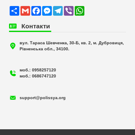
Share
Gmail
Facebook
Messenger
Telegram
Viber
WhatsApp
Контакти
вул. Тараса Шевченка, 30-Б, кв. 2, м. Дубровиця,
Рівненська обл., 34100.
моб.: 0958257120
моб.: 0686747120
support@polissya.org