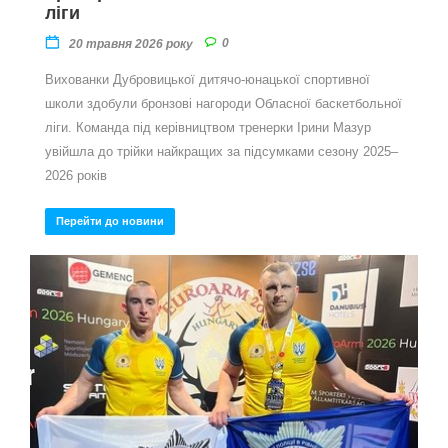
ліги
0
20 травня 2026 року
Вихованки Дубровицької дитячо-юнацької спортивної
школи здобули бронзові нагороди Обласної баскетбольної
ліги. Команда під керівництвом тренерки Ірини Мазур
увійшла до трійки найкращих за підсумками сезону 2025–
2026 років
Перейти до новини