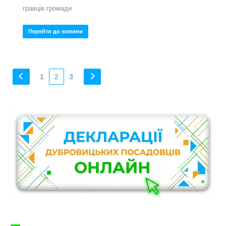
гравців громади
Перейти до новини
1
2
3