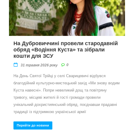
На Дубровиччині провели стародавній
обряд «Водіння Куста» та зібрали
кошти для ЗСУ
0
31 травня 2026 року
На День Святої Трійці у селі Сварицевичі відбувся
благодійний культурно-мистецький захід «Ми знову водим
Куста навесні». Попри невеликий дощ та повітряну
тривогу, місцеві жителі й гості громади провели
унікальний дохристиянський обряд, поєднавши прадавні
традиції із підтримкою української армії
Перейти до новини