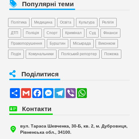
Популярні теми
Політика
Медицина
Освіта
Культура
Релігія
ДТП
Поліція
Спорт
Кримінал
Суд
Фінанси
Правопорушення
Бурштин
Міськрада
Виконком
Подія
Комунальники
Поліський репортер
Пожежа
Поділитися
Share
Gmail
Facebook
Messenger
Telegram
Viber
WhatsApp
Контакти
вул. Тараса Шевченка, 30-Б, кв. 2, м. Дубровиця,
Рівненська обл., 34100.