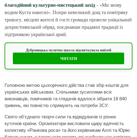
благодійний культурно-мистецький захід
«Ми знову
водим Куста навесні». Попри невеликий дощ та повітряну
тривогу, місцеві жителі й гості громади провели унікальний
дохристиянський обряд, поєднавши прадавні традиції із
підтримкою української армії.
Дубровицька музична школа відсвяткувала ювілей
ЧИТАТИ
Головною метою цьогорічного дійства став збір коштів для
українських військових. Спільними зусиллями всіх
виконавців, помічників та глядачів вдалося зібрати 18 840
гривень, які повністю спрямують на потреби ЗСУ.
Свято об'єднало творчі сили та відвідувачів із різних
куточків країни. Організатори висловили щиру вдячність
колективу «Ранкова роса» та його керівникам Аллі та Юрію
Ковальчукам, а також усім гостям, які знайшли час завітати