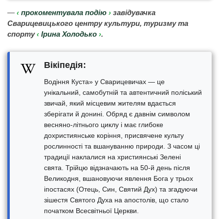
—
прокоментувала подію
завідувачка
Сварицевицького центру культури, туризму та
спорту
Ірина Холодько
.
Вікіпедія:
Водіння Куста» у Сварицевичах — це
унікальний, самобутній та автентичний поліський
звичай, який місцевим жителям вдається
зберігати й донині. Обряд є давнім символом
весняно-літнього циклу і має глибоке
дохристиянське коріння, присвячене культу
рослинності та вшануванню природи. З часом ці
традиції наклалися на християнські Зелені
свята. Трійцю відзначають на 50-й день після
Великодня, вшановуючи явлення Бога у трьох
іпостасях (Отець, Син, Святий Дух) та згадуючи
зішестя Святого Духа на апостолів, що стало
початком Всесвітньої Церкви.