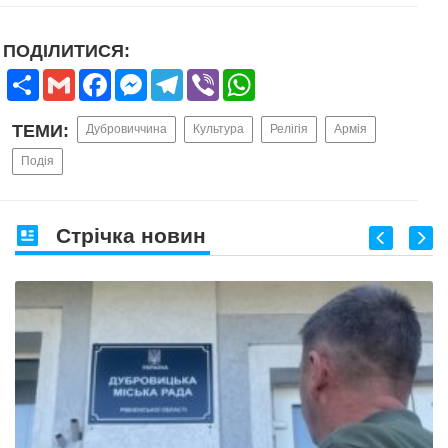
ПОДІЛИТИСЯ:
Share
Gmail
Facebook
Messenger
Telegram
Viber
WhatsApp
ТЕМИ:
Дубровиччина
Культура
Релігія
Армія
Подія
Стрічка новин