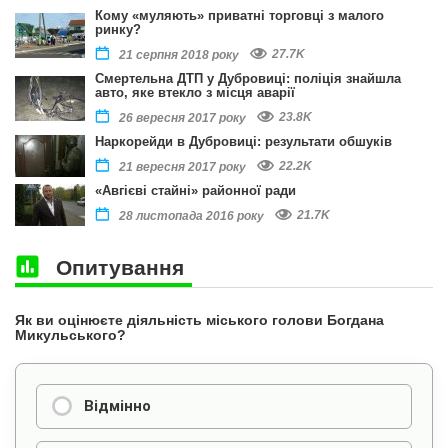
Кому «муляють» приватні торговці з малого
ринку?
27.7K
21 серпня 2018 року
Смертельна ДТП у Дубровиці: поліція знайшла
авто, яке втекло з місця аварії
23.8K
26 вересня 2017 року
Наркорейди в Дубровиці: результати обшуків
22.2K
21 вересня 2017 року
«Авгієві стайні» районної ради
21.7K
28 листопада 2016 року
Опитування
Як ви оцінюєте діяльність міського голови Богдана
Микульського?
Відмінно