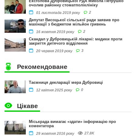
Ексголова Дубровицької РДА Микола Петрушко
очолив районну стоматполіклініку
2
01 листопада 2019 року
Депутат Висоцької сільської ради заявив про
махінації з бюджетом мільйон гривень
2
16 жовтня 2019 року
Скандал у Дубровицькій лікарні: медики проти
закриття дитячого відділення
3
20 червня 2019 року
Рекомендоване
Таємниця декларації мера Дубровиці
0
12 квітня 2025 року
Цікаве
Міськрада вимагає «здати» інформацію про
коментатора
27.8K
29 жовтня 2016 року