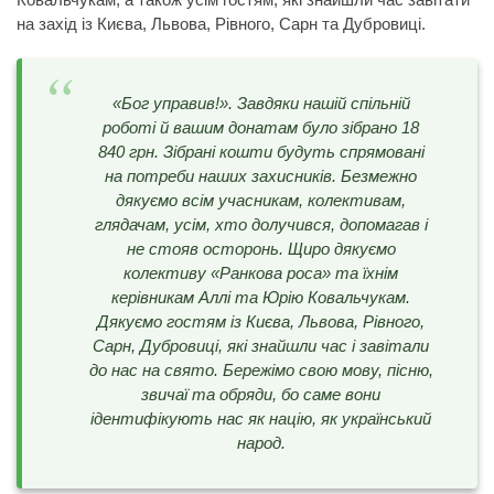
на захід із Києва, Львова, Рівного, Сарн та Дубровиці.
«Бог управив!». Завдяки нашій спільній
роботі й вашим донатам було зібрано 18
840 грн. Зібрані кошти будуть спрямовані
на потреби наших захисників. Безмежно
дякуємо всім учасникам, колективам,
глядачам, усім, хто долучився, допомагав і
не стояв осторонь. Щиро дякуємо
колективу «Ранкова роса» та їхнім
керівникам Аллі та Юрію Ковальчукам.
Дякуємо гостям із Києва, Львова, Рівного,
Сарн, Дубровиці, які знайшли час і завітали
до нас на свято. Бережімо свою мову, пісню,
звичаї та обряди, бо саме вони
ідентифікують нас як націю, як український
народ.