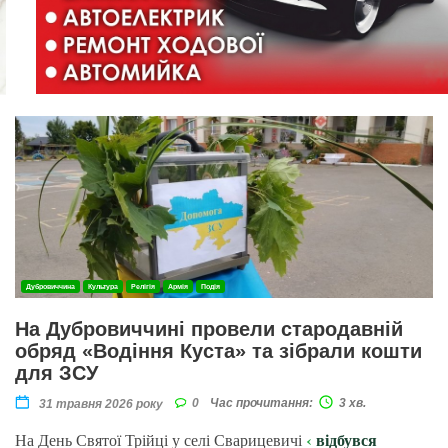
Дубровиччина
Культура
Релігія
Армія
Подія
На Дубровиччині провели стародавній
обряд «Водіння Куста» та зібрали кошти
для ЗСУ
0
Час прочитання:
3 хв.
31 травня 2026 року
відбувся
На День Святої Трійці у селі Сварицевичі