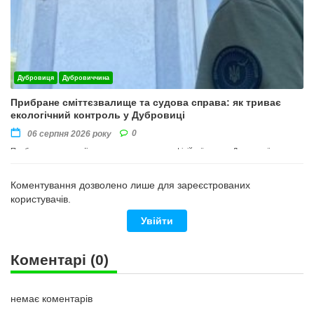
Дубровиця
Дубровиччина
Прибране сміттєзвалище та судова справа: як триває
екологічний контроль у Дубровиці
0
06 серпня 2026 року
Прибирання території провели на виконання офіційної вимоги Державної
екологічної інспекції Поліського округу
Коментування дозволено лише для зареєстрованих
користувачів.
Увійти
Коментарі
(0)
немає коментарів