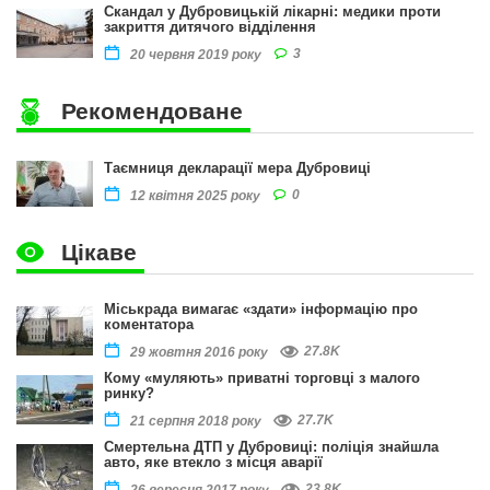
Скандал у Дубровицькій лікарні: медики проти
закриття дитячого відділення
3
20 червня 2019 року
Рекомендоване
Таємниця декларації мера Дубровиці
0
12 квітня 2025 року
Цікаве
Міськрада вимагає «здати» інформацію про
коментатора
27.8K
29 жовтня 2016 року
Кому «муляють» приватні торговці з малого
ринку?
27.7K
21 серпня 2018 року
Смертельна ДТП у Дубровиці: поліція знайшла
авто, яке втекло з місця аварії
23.8K