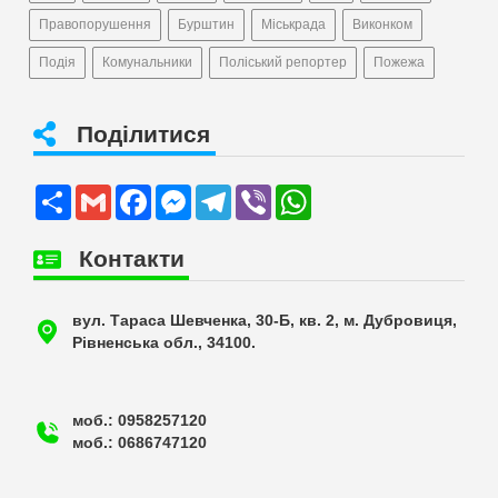
Правопорушення
Бурштин
Міськрада
Виконком
Подія
Комунальники
Поліський репортер
Пожежа
Поділитися
Share
Gmail
Facebook
Messenger
Telegram
Viber
WhatsApp
Контакти
вул. Тараса Шевченка, 30-Б, кв. 2, м. Дубровиця,
Рівненська обл., 34100.
моб.: 0958257120
моб.: 0686747120