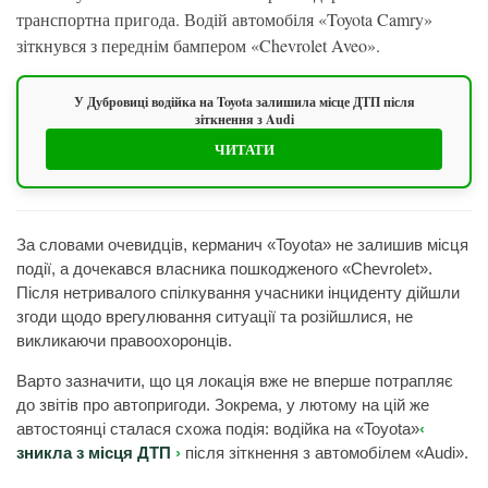
транспортна пригода. Водій автомобіля «Toyota Camry»
зіткнувся з переднім бампером «Chevrolet Aveo».
У Дубровиці водійка на Toyota залишила місце ДТП після
зіткнення з Audi
ЧИТАТИ
За словами очевидців, керманич «Toyota» не залишив місця
події, а дочекався власника пошкодженого «Chevrolet».
Після нетривалого спілкування учасники інциденту дійшли
згоди щодо врегулювання ситуації та розійшлися, не
викликаючи правоохоронців.
Варто зазначити, що ця локація вже не вперше потрапляє
до звітів про автопригоди. Зокрема, у лютому на цій же
автостоянці сталася схожа подія: водійка на «Toyota»
зникла з місця ДТП
після зіткнення з автомобілем «Audi».