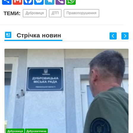
ТЕМИ:
Дубровиця
ДТП
Правопорушення
Стрічка новин
Дубровиця
Дубровиччина