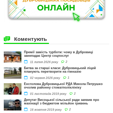
Коментують
Премії замість турботи: чому в Дубровиці
занепадає Центр соцпослуг
2
11 липня 2026 року
Битва за старші класи: Дубровицький ліцей
планують перетворити на гімназію
1
02 червня 2026 року
Ексголова Дубровицької РДА Микола Петрушко
очолив районну стоматполіклініку
2
01 листопада 2019 року
Депутат Висоцької сільської ради заявив про
махінації з бюджетом мільйон гривень
2
16 жовтня 2019 року