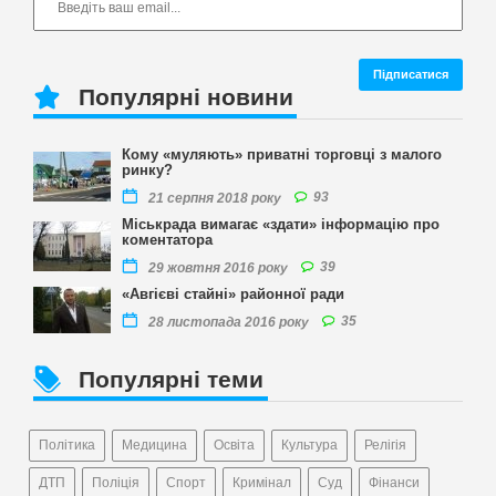
Популярні новини
Кому «муляють» приватні торговці з малого
ринку?
93
21 серпня 2018 року
Міськрада вимагає «здати» інформацію про
коментатора
39
29 жовтня 2016 року
«Авгієві стайні» районної ради
35
28 листопада 2016 року
Популярні теми
Політика
Медицина
Освіта
Культура
Релігія
ДТП
Поліція
Спорт
Кримінал
Суд
Фінанси