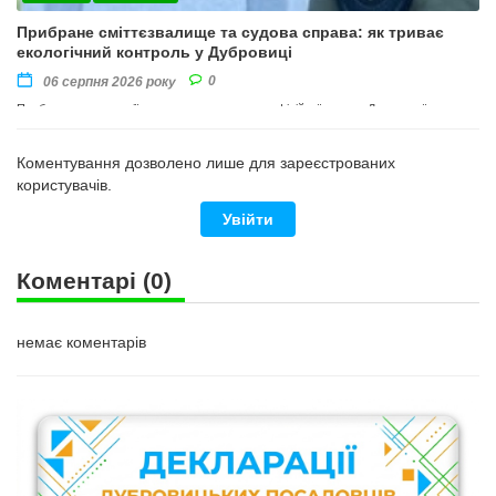
Прибране сміттєзвалище та судова справа: як триває
екологічний контроль у Дубровиці
0
06 серпня 2026 року
Прибирання території провели на виконання офіційної вимоги Державної
екологічної інспекції Поліського округу
Коментування дозволено лише для зареєстрованих
користувачів.
Увійти
Коментарі
(0)
немає коментарів