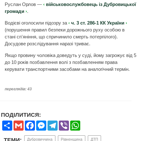
Руслан Орлов —
військовослужбовець із Дубровицької
громади
.
Водієві оголосили підозру за
ч. 3 ст. 286-1 КК України
(порушення правил безпеки дорожнього руху особою в
стані сп'яніння, що спричинило смерть потерпілого).
Досудове розслідування наразі триває.
Якщо провину чоловіка доведуть у суді, йому загрожує від 5
до 10 років позбавлення волі з позбавленням права
керувати транспортними засобами на аналогічний термін.
переглядів: 43
ПОДІЛИТИСЯ:
Share
Gmail
Facebook
Messenger
Telegram
Viber
WhatsApp
ТЕМИ:
Дубровиччина
Рівненщина
ДТП