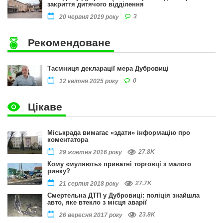
закриття дитячого відділення
3
20 червня 2019 року
Рекомендоване
Таємниця декларації мера Дубровиці
0
12 квітня 2025 року
Цікаве
Міськрада вимагає «здати» інформацію про
коментатора
27.8K
29 жовтня 2016 року
Кому «муляють» приватні торговці з малого
ринку?
27.7K
21 серпня 2018 року
Смертельна ДТП у Дубровиці: поліція знайшла
авто, яке втекло з місця аварії
23.8K
26 вересня 2017 року