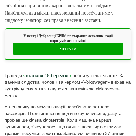
сп'яніння спричинив аварію з летальним наслідком.
Найближчі два місяці підозрюваний перебуватиме у
слідчому ізоляторі без права внесення застави.
У центрі Дубровиці БРДМ протаранив легковик: водії
порозумілися на місці
ЧИТАТИ
Трагедія
сталася 18 березня
поблизу села Золоте. За
даними слідства, чоловік за кермом «Volkswagen» виїхав на
зустрічну смугу та зіткнувся з вантажівкою «Mercedes-
Benz».
У легковику на момент аварії перебувало четверо
пасажирів. Після зіткнення водій не зупинився одразу, а
проїхав ще кілька кілометрів. Коли машина нарешті
зупинилася, з'ясувалося, що один із пасажирів отримав
травми, несумісні з життям. Загиблим виявився 27-річний