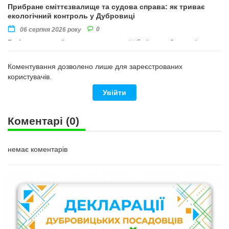
Прибране сміттєзвалище та судова справа: як триває
екологічний контроль у Дубровиці
0
06 серпня 2026 року
Прибирання території провели на виконання офіційної вимоги Державної
екологічної інспекції Поліського округу
Коментування дозволено лише для зареєстрованих
користувачів.
Увійти
Коментарі
(0)
немає коментарів