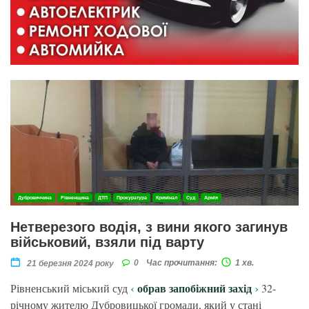
Дубровиччина
Рівненщина
ДТП
Прокуратура
Кримінал
Суд
Армія
Нетверезого водія, з вини якого загинув
військовий, взяли під варту
0
Час прочитання:
1 хв.
21 березня 2024 року
обрав запобіжний захід
Рівненський міський суд
32-
річному жителю Дубровицької громади, який у стані