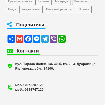
Правопорушення
Бурштин
Міськрада
Виконком
Подія
Комунальники
Поліський репортер
Пожежа
Поділитися
Share
Gmail
Facebook
Messenger
Telegram
Viber
WhatsApp
Контакти
вул. Тараса Шевченка, 30-Б, кв. 2, м. Дубровиця,
Рівненська обл., 34100.
моб.: 0958257120
моб.: 0686747120