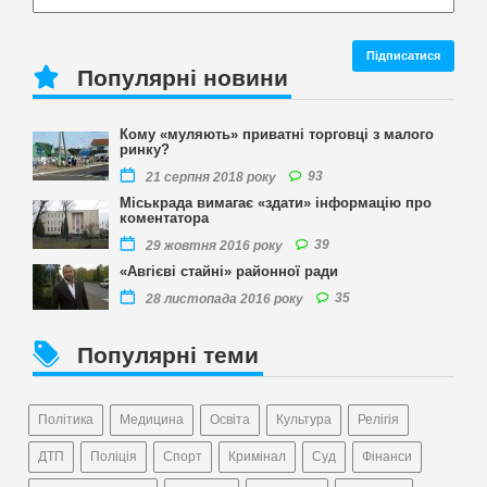
Популярні новини
Кому «муляють» приватні торговці з малого
ринку?
93
21 серпня 2018 року
Міськрада вимагає «здати» інформацію про
коментатора
39
29 жовтня 2016 року
«Авгієві стайні» районної ради
35
28 листопада 2016 року
Популярні теми
Політика
Медицина
Освіта
Культура
Релігія
ДТП
Поліція
Спорт
Кримінал
Суд
Фінанси