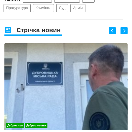
Прокуратура
Кримінал
Суд
Армія
Стрічка новин
Дубровиця
Дубровиччина