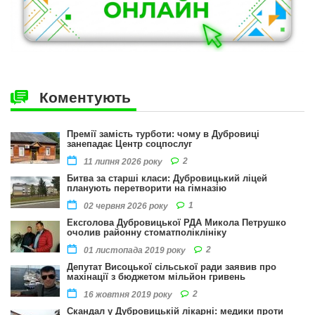
Коментують
Премії замість турботи: чому в Дубровиці
занепадає Центр соцпослуг
2
11 липня 2026 року
Битва за старші класи: Дубровицький ліцей
планують перетворити на гімназію
1
02 червня 2026 року
Ексголова Дубровицької РДА Микола Петрушко
очолив районну стоматполіклініку
2
01 листопада 2019 року
Депутат Висоцької сільської ради заявив про
махінації з бюджетом мільйон гривень
2
16 жовтня 2019 року
Скандал у Дубровицькій лікарні: медики проти