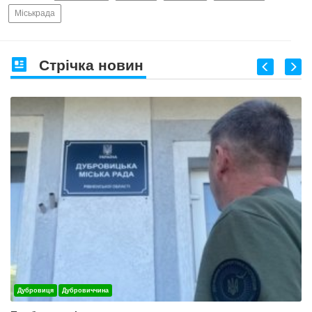
Міськрада
Стрічка новин
Дубровиця
Дубровиччина