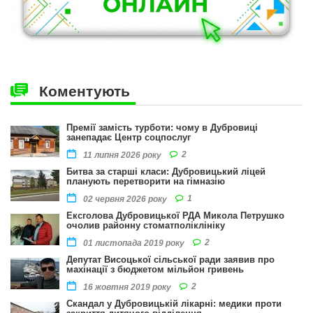
Коментують
Премії замість турботи: чому в Дубровиці
занепадає Центр соцпослуг
2
11 липня 2026 року
Битва за старші класи: Дубровицький ліцей
планують перетворити на гімназію
1
02 червня 2026 року
Ексголова Дубровицької РДА Микола Петрушко
очолив районну стоматполіклініку
2
01 листопада 2019 року
Депутат Висоцької сільської ради заявив про
махінації з бюджетом мільйон гривень
2
16 жовтня 2019 року
Скандал у Дубровицькій лікарні: медики проти