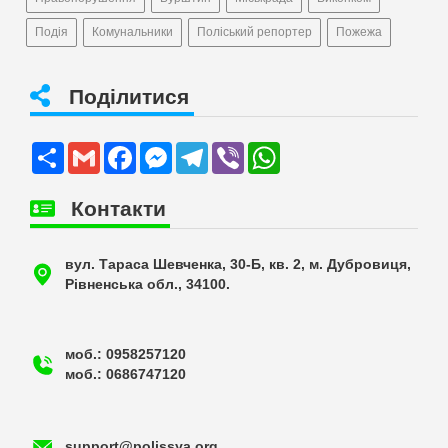
Подія
Комунальники
Поліський репортер
Пожежа
Поділитися
Share
Gmail
Facebook
Messenger
Telegram
Viber
WhatsApp
Контакти
вул. Тараса Шевченка, 30-Б, кв. 2, м. Дубровиця,
Рівненська обл., 34100.
моб.: 0958257120
моб.: 0686747120
support@polissya.org