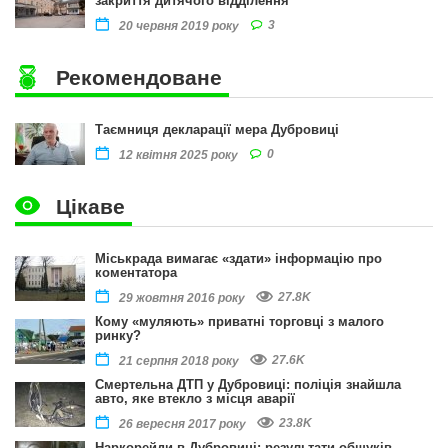
закриття дитячого відділення
3
20 червня 2019 року
Рекомендоване
Таємниця декларації мера Дубровиці
0
12 квітня 2025 року
Цікаве
Міськрада вимагає «здати» інформацію про
коментатора
27.8K
29 жовтня 2016 року
Кому «муляють» приватні торговці з малого
ринку?
27.6K
21 серпня 2018 року
Смертельна ДТП у Дубровиці: поліція знайшла
авто, яке втекло з місця аварії
23.8K
26 вересня 2017 року
Наркорейди в Дубровиці: результати обшуків