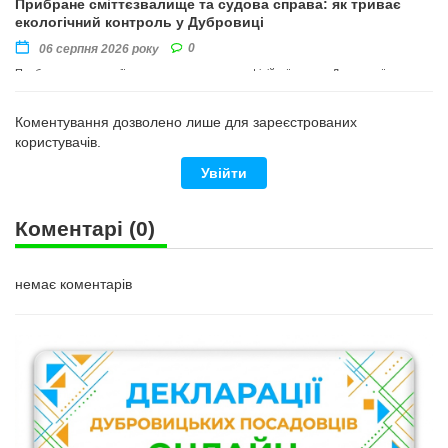
Прибране сміттєзвалище та судова справа: як триває
екологічний контроль у Дубровиці
0
06 серпня 2026 року
Прибирання території провели на виконання офіційної вимоги Державної
екологічної інспекції Поліського округу
Коментування дозволено лише для зареєстрованих
користувачів.
Увійти
Коментарі
(0)
немає коментарів