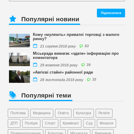
Популярні новини
Кому «муляють» приватні торговці з малого
ринку?
93
21 серпня 2018 року
Міськрада вимагає «здати» інформацію про
коментатора
39
29 жовтня 2016 року
«Авгієві стайні» районної ради
35
28 листопада 2016 року
Популярні теми
Політика
Медицина
Освіта
Культура
Релігія
ДТП
Поліція
Спорт
Кримінал
Суд
Фінанси
Правопорушення
Бурштин
Міськрада
Виконком