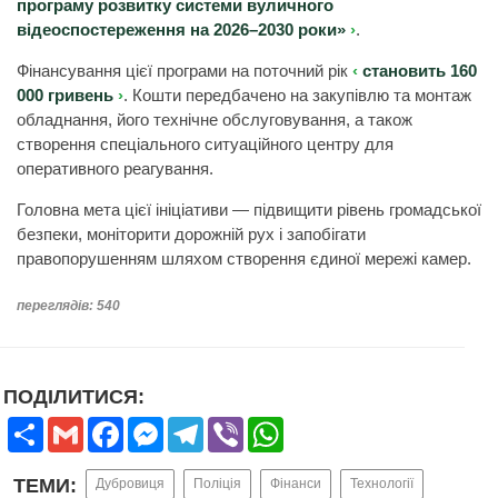
програму розвитку системи вуличного
відеоспостереження на 2026–2030 роки»
.
Фінансування цієї програми на поточний рік
становить 160
000 гривень
. Кошти передбачено на закупівлю та монтаж
обладнання, його технічне обслуговування, а також
створення спеціального ситуаційного центру для
оперативного реагування.
Головна мета цієї ініціативи — підвищити рівень громадської
безпеки, моніторити дорожній рух і запобігати
правопорушенням шляхом створення єдиної мережі камер.
переглядів: 540
ПОДІЛИТИСЯ:
Share
Gmail
Facebook
Messenger
Telegram
Viber
WhatsApp
ТЕМИ:
Дубровиця
Поліція
Фінанси
Технології