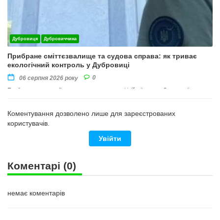
Дубровиця
Дубровиччина
Прибране сміттєзвалище та судова справа: як триває
екологічний контроль у Дубровиці
0
06 серпня 2026 року
Прибирання території провели на виконання офіційної вимоги Державної
екологічної інспекції Поліського округу
Коментування дозволено лише для зареєстрованих
користувачів.
Увійти
Коментарі
(0)
немає коментарів