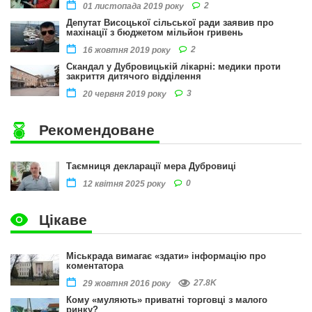
2
01 листопада 2019 року
Депутат Висоцької сільської ради заявив про
махінації з бюджетом мільйон гривень
2
16 жовтня 2019 року
Скандал у Дубровицькій лікарні: медики проти
закриття дитячого відділення
3
20 червня 2019 року
Рекомендоване
Таємниця декларації мера Дубровиці
0
12 квітня 2025 року
Цікаве
Міськрада вимагає «здати» інформацію про
коментатора
27.8K
29 жовтня 2016 року
Кому «муляють» приватні торговці з малого
ринку?