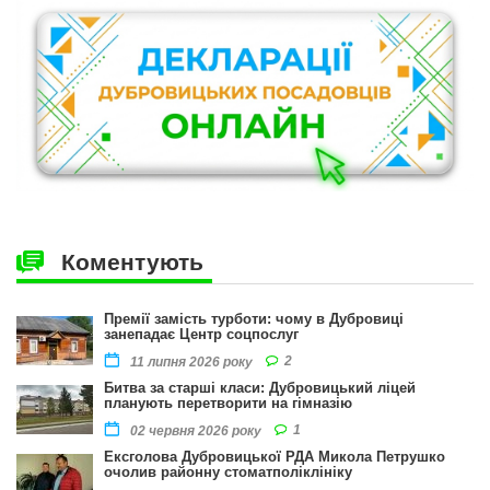
Коментують
Премії замість турботи: чому в Дубровиці
занепадає Центр соцпослуг
2
11 липня 2026 року
Битва за старші класи: Дубровицький ліцей
планують перетворити на гімназію
1
02 червня 2026 року
Ексголова Дубровицької РДА Микола Петрушко
очолив районну стоматполіклініку