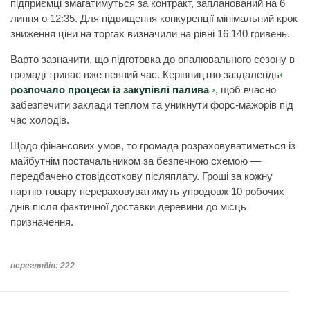
підприємці змагатимуться за контракт, запланований на 6
липня о 12:35. Для підвищення конкуренції мінімальний крок
зниження ціни на торгах визначили на рівні 16 140 гривень.
Варто зазначити, що підготовка до опалювального сезону в
громаді триває вже певний час. Керівництво заздалегідь
розпочало процеси із закупівлі палива
, щоб вчасно
забезпечити заклади теплом та уникнути форс-мажорів під
час холодів.
Щодо фінансових умов, то громада розраховуватиметься із
майбутнім постачальником за безпечною схемою —
передбачено стовідсоткову післяплату. Гроші за кожну
партію товару перераховуватимуть упродовж 10 робочих
днів після фактичної доставки деревини до місць
призначення.
переглядів: 222