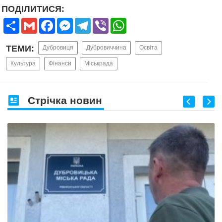
ПОДІЛИТИСЯ:
Share
Gmail
Facebook
Messenger
Telegram
Viber
WhatsApp
ТЕМИ:
Дубровиця
Дубровиччина
Освіта
Культура
Фінанси
Міськрада
Стрічка новин