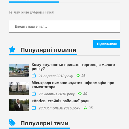
Те, чим живе Дубровиччина!
Популярні новини
Кому «муляють» приватні торговці з малого
ринку?
93
21 серпня 2018 року
Міськрада вимагає «здати» інформацію про
коментатора
39
29 жовтня 2016 року
«Авгієві стайні» районної ради
35
28 листопада 2016 року
Популярні теми