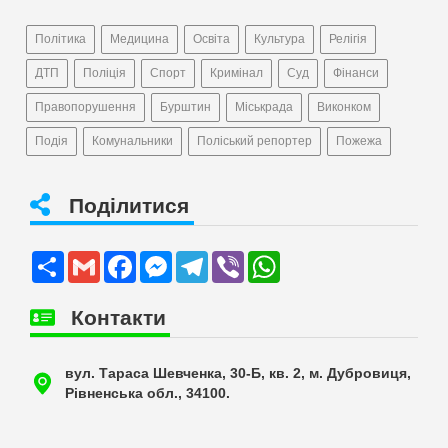
Політика
Медицина
Освіта
Культура
Релігія
ДТП
Поліція
Спорт
Кримінал
Суд
Фінанси
Правопорушення
Бурштин
Міськрада
Виконком
Подія
Комунальники
Поліський репортер
Пожежа
Поділитися
Share
Gmail
Facebook
Messenger
Telegram
Viber
WhatsApp
Контакти
вул. Тараса Шевченка, 30-Б, кв. 2, м. Дубровиця,
Рівненська обл., 34100.