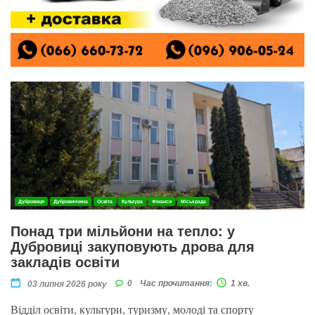
Дубровиця
Дубровиччина
Освіта
Культура
Фінанси
Міськрада
Понад три мільйони на тепло: у
Дубровиці закуповують дрова для
закладів освіти
0
Час прочитання:
1 хв.
03 липня 2026 року
Відділ освіти, культури, туризму, молоді та спорту