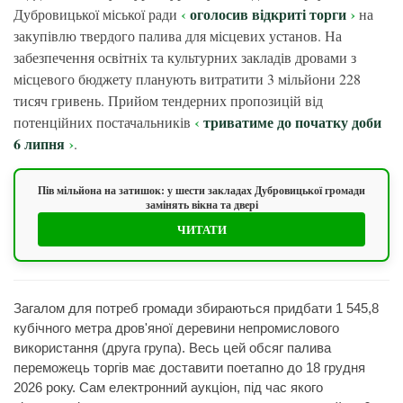
оголосив відкриті торги
Дубровицької міської ради
на
закупівлю твердого палива для місцевих установ. На
забезпечення освітніх та культурних закладів дровами з
місцевого бюджету планують витратити 3 мільйони 228
тисяч гривень. Прийом тендерних пропозицій від
триватиме до початку доби
потенційних постачальників
6 липня
.
Пів мільйона на затишок: у шести закладах Дубровицької громади
замінять вікна та двері
ЧИТАТИ
Загалом для потреб громади збираються придбати 1 545,8
кубічного метра дров'яної деревини непромислового
використання (друга група). Весь цей обсяг палива
переможець торгів має доставити поетапно до 18 грудня
2026 року. Сам електронний аукціон, під час якого