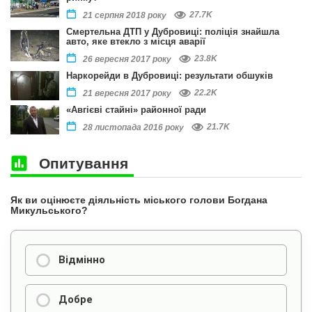
27.7K
21 серпня 2018 року
Смертельна ДТП у Дубровиці: поліція знайшла
авто, яке втекло з місця аварії
23.8K
26 вересня 2017 року
Наркорейди в Дубровиці: результати обшуків
22.2K
21 вересня 2017 року
«Авгієві стайні» районної ради
21.7K
28 листопада 2016 року
Опитування
Як ви оцінюєте діяльність міського голови Богдана
Микульського?
Відмінно
Добре