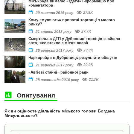
Міськрада вимагає «здати» інформацію про
коментатора
27.8K
29 жовтня 2016 року
Кому «муляють» приватні торговці з малого
ринку?
27.7K
21 серпня 2018 року
Смертельна ДТП у Дубровиці: поліція знайшла
авто, яке втекло з місця аварії
23.8K
26 вересня 2017 року
Наркорейди в Дубровиці: результати обшуків
22.2K
21 вересня 2017 року
«Авгієві стайні» районної ради
21.7K
28 листопада 2016 року
Опитування
Як ви оцінюєте діяльність міського голови Богдана
Микульського?