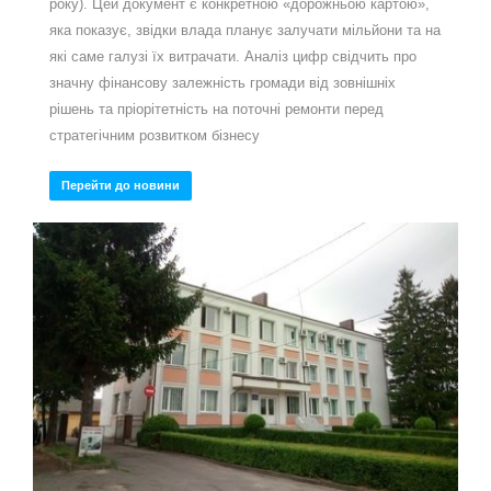
року). Цей документ є конкретною «дорожньою картою»,
яка показує, звідки влада планує залучати мільйони та на
які саме галузі їх витрачати. Аналіз цифр свідчить про
значну фінансову залежність громади від зовнішніх
рішень та пріорітетність на поточні ремонти перед
стратегічним розвитком бізнесу
Перейти до новини