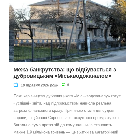
Межа банкрутства: що відбувається з
дубровицьким «Міськводоканалом»
0
19 травня 2026 року
Поки керівництво дубровицького «Міськводоканалу» готує
«успішні» звіти, над підприємством нависла реальна
загроза фінансового краху. Причиною стали дві судові
справи, ініційовані Сарненською окружною прокуратурою.
Загальна сума претензій до комунальників становить
майже 1,9 мільйона гривень — це збитки за багаторічний