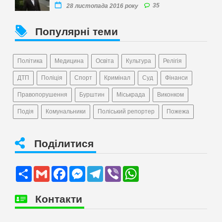
35
28 листопада 2016 року
Популярні теми
Політика
Медицина
Освіта
Культура
Релігія
ДТП
Поліція
Спорт
Кримінал
Суд
Фінанси
Правопорушення
Бурштин
Міськрада
Виконком
Подія
Комунальники
Поліський репортер
Пожежа
Поділитися
Share
Gmail
Facebook
Messenger
Telegram
Viber
WhatsApp
Контакти