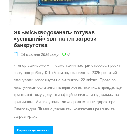
Як «Міськводоканал» готував
«успішний» звіт на тлі загрози
банкрутства
0
14 травня 2026 року
«Тепер заживемо!» — саме такий настрій створює проєкт
звіту про роботу КП «Міськводоканал» за 2025 рік, який
планували розглянути на виконкомі 22 квітня. Проте за
лаштунками офіційних паперів ховається інша правда: ще
три місяці тому депутати офіційно визнали підприємство
критичним. Ми з'ясували, як «парадні» звіти директора
Олександра Пігаля суперечать бюджетним реаліям та
загрозі краху
Перейти до новини