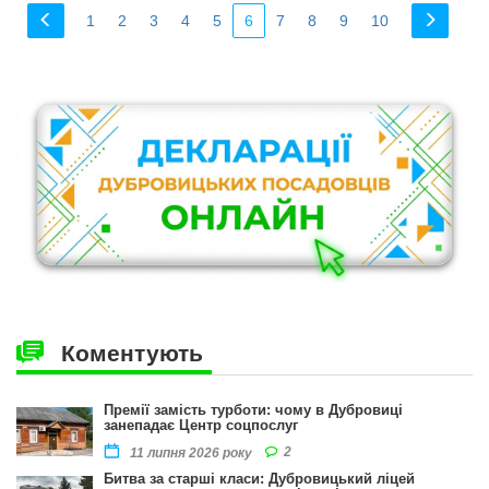
1
2
3
4
5
6
7
8
9
10
Коментують
Премії замість турботи: чому в Дубровиці
занепадає Центр соцпослуг
2
11 липня 2026 року
Битва за старші класи: Дубровицький ліцей