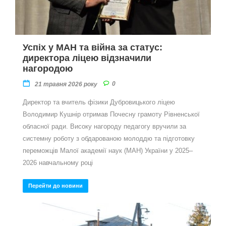
Успіх у МАН та війна за статус:
директора ліцею відзначили
нагородою
0
21 травня 2026 року
Директор та вчитель фізики Дубровицького ліцею
Володимир Кушнір отримав Почесну грамоту Рівненської
обласної ради. Високу нагороду педагогу вручили за
системну роботу з обдарованою молоддю та підготовку
переможців Малої академії наук (МАН) України у 2025–
2026 навчальному році
Перейти до новини