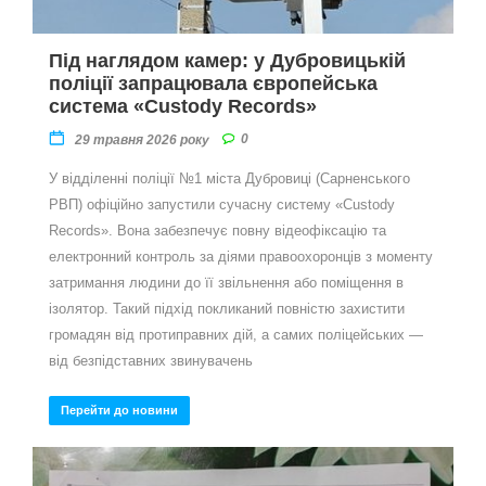
Під наглядом камер: у Дубровицькій
поліції запрацювала європейська
система «Custody Records»
0
29 травня 2026 року
У відділенні поліції №1 міста Дубровиці (Сарненського
РВП) офіційно запустили сучасну систему «Custody
Records». Вона забезпечує повну відеофіксацію та
електронний контроль за діями правоохоронців з моменту
затримання людини до її звільнення або поміщення в
ізолятор. Такий підхід покликаний повністю захистити
громадян від протиправних дій, а самих поліцейських —
від безпідставних звинувачень
Перейти до новини