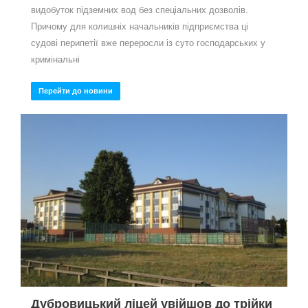
видобуток підземних вод без спеціальних дозволів.
Причому для колишніх начальників підприємства ці
судові перипетії вже переросли із суто господарських у
кримінальні
Перейти до новини
Дубровицький ліцей увійшов до трійки