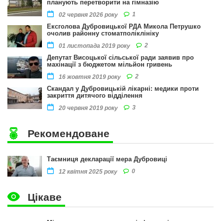
планують перетворити на гімназію
1
02 червня 2026 року
Ексголова Дубровицької РДА Микола Петрушко
очолив районну стоматполіклініку
2
01 листопада 2019 року
Депутат Висоцької сільської ради заявив про
махінації з бюджетом мільйон гривень
2
16 жовтня 2019 року
Скандал у Дубровицькій лікарні: медики проти
закриття дитячого відділення
3
20 червня 2019 року
Рекомендоване
Таємниця декларації мера Дубровиці
0
12 квітня 2025 року
Цікаве