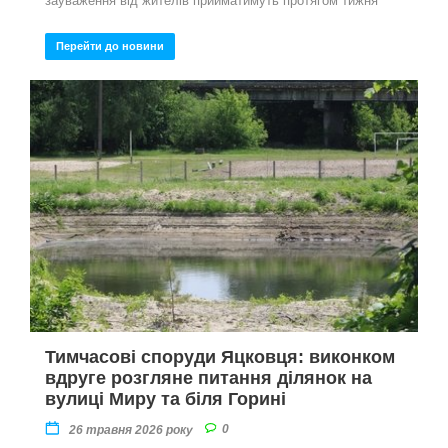
зауваження від жителів прийматимуть протягом тижня
Перейти до новини
Тимчасові споруди Яцковця: виконком
вдруге розгляне питання ділянок на
вулиці Миру та біля Горині
0
26 травня 2026 року