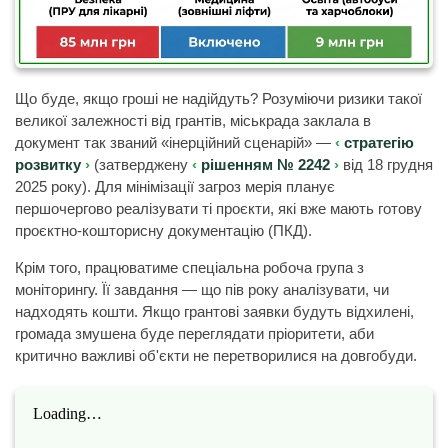
Що буде, якщо гроші не надійдуть? Розуміючи ризики такої
великої залежності від грантів, міськрада заклала в
документ так званий «інерційний сценарій» —
стратегію
розвитку
(затверджену
рішенням № 2242
від 18 грудня
2025 року).
Для мінімізації загроз мерія планує
першочергово реалізувати ті проєкти, які вже мають готову
проєктно-кошторисну документацію (ПКД).
Крім того, працюватиме спеціальна робоча група з
моніторингу. Її завдання — що пів року аналізувати, чи
надходять кошти. Якщо грантові заявки будуть відхилені,
громада змушена буде переглядати пріоритети, аби
критично важливі об'єкти не перетворилися на довгобуди.