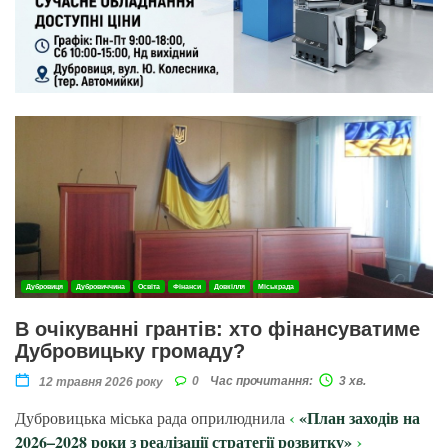
Дубровиця
Дубровиччина
Освіта
Фінанси
Довкілля
Міськрада
В очікуванні грантів: хто фінансуватиме
Дубровицьку громаду?
0
Час прочитання:
3 хв.
12 травня 2026 року
«План заходів на
Дубровицька міська рада оприлюднила
2026–2028 роки з реалізації стратегії розвитку»