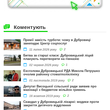
Коментують
Премії замість турботи: чому в Дубровиці
занепадає Центр соцпослуг
2
11 липня 2026 року
Битва за старші класи: Дубровицький ліцей
планують перетворити на гімназію
1
02 червня 2026 року
Ексголова Дубровицької РДА Микола Петрушко
очолив районну стоматполіклініку
2
01 листопада 2019 року
Депутат Висоцької сільської ради заявив про
махінації з бюджетом мільйон гривень
2
16 жовтня 2019 року
Скандал у Дубровицькій лікарні: медики проти
закриття дитячого відділення