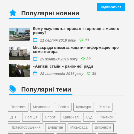
Популярні новини
Кому «муляють» приватні торговці з малого
ринку?
93
21 серпня 2018 року
Міськрада вимагає «здати» інформацію про
коментатора
39
29 жовтня 2016 року
«Авгієві стайні» районної ради
35
28 листопада 2016 року
Популярні теми
Політика
Медицина
Освіта
Культура
Релігія
ДТП
Поліція
Спорт
Кримінал
Суд
Фінанси
Правопорушення
Бурштин
Міськрада
Виконком