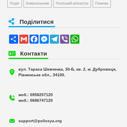
Подія
Комунальники
Поліський репортер
Пожежа
Поділитися
Share
Gmail
Facebook
Messenger
Telegram
Viber
WhatsApp
Контакти
вул. Тараса Шевченка, 30-Б, кв. 2, м. Дубровиця,
Рівненська обл., 34100.
моб.: 0958257120
моб.: 0686747120
support@polissya.org