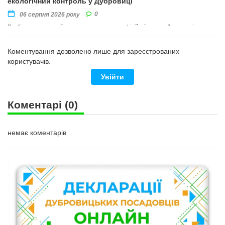
екологічний контроль у Дубровиці
0
06 серпня 2026 року
Прибирання території провели на виконання офіційної вимоги Державної
екологічної інспекції Поліського округу
Коментування дозволено лише для зареєстрованих
користувачів.
Увійти
Коментарі
(0)
немає коментарів