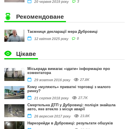
3
20 червня 2019 року
Рекомендоване
Таємниця декларації мера Дубровиці
0
12 квітня 2025 року
Цікаве
Міськрада вимагає «здати» інформацію про
коментатора
27.8K
29 жовтня 2016 року
Кому «муляють» приватні торговці з малого
ринку?
27.7K
21 серпня 2018 року
Смертельна ДТП у Дубровиці: поліція знайшла
авто, яке втекло з місця аварії
23.8K
26 вересня 2017 року
Наркорейди в Дубровиці: результати обшуків