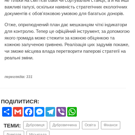
не тільки на сміттєві баки чи сортувальні станції, а й на інші
важливі галузі, оскільки наявність стратегічних екологічних
документів є обов'язковою умовою для багатьох донорів.
Отже, оприлюднений план дає мешканцям чіткі індикатори
для контролю. Тепер це офіційний інструмент, за допомогою
якого громада може стежити за кожною обіцянкою та
кожною залученою гривнею. Реалізація цих задумів покаже,
чи зможе місцева влада перетворити паперові стратегії на
реальні зміни.
переглядів: 331
ПОДІЛИТИСЯ:
Share
Gmail
Facebook
Messenger
Telegram
Viber
WhatsApp
ТЕМИ:
Дубровиця
Дубровиччина
Освіта
Фінанси
Довкілля
Міськрада