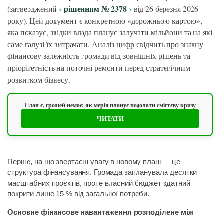
рішенням № 2378
(затверджений
від 26 березня 2026
року). Цей документ є конкретною «дорожньою картою»,
яка показує, звідки влада планує залучати мільйони та на які
саме галузі їх витрачати. Аналіз цифр свідчить про значну
фінансову залежність громади від зовнішніх рішень та
пріорітетність на поточні ремонти перед стратегічним
розвитком бізнесу.
План є, грошей немає: як мерія планує подолати сміттєву кризу
ЧИТАТИ
Перше, на що звертаєш увагу в новому плані — це
структура фінансування. Громада запланувала десятки
масштабних проєктів, проте власний бюджет здатний
покрити лише 15 % від загальної потреби.
Основне фінансове навантаження розподілене між