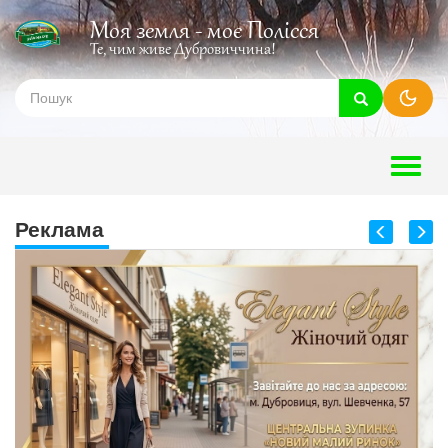
Моя земля - моє Полісся
Те, чим живе Дубровиччина!
Toggle
naviga
Реклама