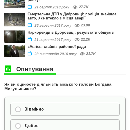
27.7K
21 серпня 2018 року
Смертельна ДТП у Дубровиці: поліція знайшла
авто, яке втекло з місця аварії
23.8K
26 вересня 2017 року
Наркорейди в Дубровиці: результати обшуків
22.2K
21 вересня 2017 року
«Авгієві стайні» районної ради
21.7K
28 листопада 2016 року
Опитування
Як ви оцінюєте діяльність міського голови Богдана
Микульського?
Відмінно
Добре