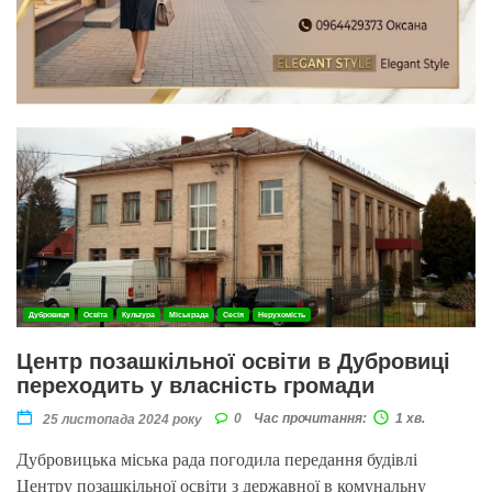
Дубровиця
Освіта
Культура
Міськрада
Сесія
Нерухомість
Центр позашкільної освіти в Дубровиці
переходить у власність громади
0
Час прочитання:
1 хв.
25 листопада 2024 року
Дубровицька міська рада погодила передання будівлі
Центру позашкільної освіти з державної в комунальну