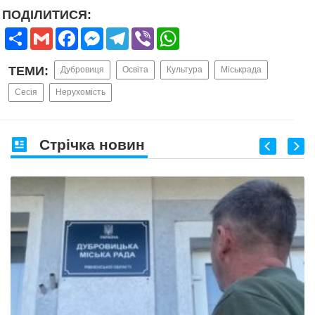
ПОДІЛИТИСЯ:
Share
Gmail
Facebook
Messenger
Telegram
Viber
WhatsApp
ТЕМИ:
Дубровиця
Освіта
Культура
Міськрада
Сесія
Нерухомість
Стрічка новин