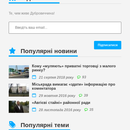
Те, чим живе Дубровиччина!
Популярні новини
Кому «муляють» приватні торговці з малого
ринку?
93
21 серпня 2018 року
Міськрада вимагає «здати» інформацію про
коментатора
39
29 жовтня 2016 року
«Авгієві стайні» районної ради
35
28 листопада 2016 року
Популярні теми