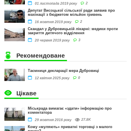
2
01 листопада 2019 року
Депутат Висоцької сільської ради заявив про
махінації з бюджетом мільйон гривень
2
16 жовтня 2019 року
Скандал у Дубровицькій лікарні: медики проти
закриття дитячого відділення
3
20 червня 2019 року
Рекомендоване
Таємниця декларації мера Дубровиці
0
12 квітня 2025 року
Цікаве
Міськрада вимагає «здати» інформацію про
коментатора
27.8K
29 жовтня 2016 року
Кому «муляють» приватні торговці з малого
ринку?