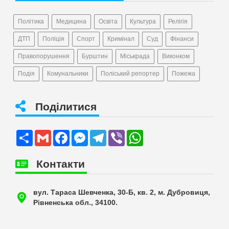
Політика
Медицина
Освіта
Культура
Релігія
ДТП
Поліція
Спорт
Кримінал
Суд
Фінанси
Правопорушення
Бурштин
Міськрада
Виконком
Подія
Комунальники
Поліський репортер
Пожежа
Поділитися
Share
Gmail
Facebook
Messenger
Telegram
Viber
WhatsApp
Контакти
вул. Тараса Шевченка, 30-Б, кв. 2, м. Дубровиця,
Рівненська обл., 34100.