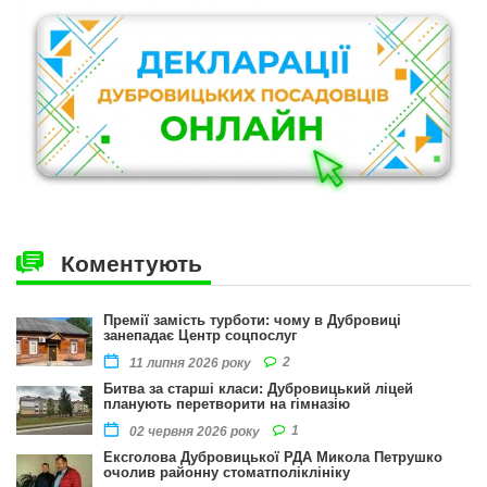
Коментують
Премії замість турботи: чому в Дубровиці
занепадає Центр соцпослуг
2
11 липня 2026 року
Битва за старші класи: Дубровицький ліцей
планують перетворити на гімназію
1
02 червня 2026 року
Ексголова Дубровицької РДА Микола Петрушко
очолив районну стоматполіклініку