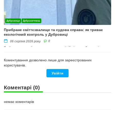
Дубровиця
Дубровиччина
Прибране сміттєзвалище та судова справа: як триває
екологічний контроль у Дубровиці
0
06 серпня 2026 року
Прибирання території провели на виконання офіційної вимоги Державної
екологічної інспекції Поліського округу
Коментування дозволено лише для зареєстрованих
користувачів.
Увійти
Коментарі
(0)
немає коментарів