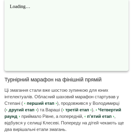
Турнірний марафон на фінішній прямій
Ці змагання стали вже шостою зупинкою для юних
інтелектуалів. Обласний шаховий марафон стартував у
Степані (
перший етап
), продовжився у Володимирці
(
другий етап
) та Вараші (
третій етап
).
Четвертий
раунд
приймало Рівне, а попередній,
п'ятий етап
,
відбувся у селищі Клесеві. Попереду на дітей чекають ще
два вирішальні етапи змагань.