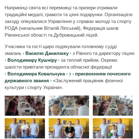
Наприкінці свята всі переможці та призери отримали
традиційні медалі, грамоти та цінні подарунки. Організацією
заходу опікувалися Управління у справах молоді та спорту
РОДА (начальник Віталій Ліпський), Федерація шахів
Рівненської області та Дубровицький ліцей.
Учасники та гості щиро подякували головному судді
змагань
Василю Данилюку
з Рівного та директору ліцею
Володимиру Кушніру
за теплий прийом. Окремо
шахісти привітали президента обласної федерації
Володимира Ковальчука
з
присвоєнням почесного
державного звання
«Заслужений працівник фізичної
культури і спорту України».