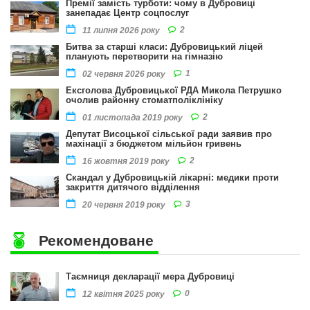
Премії замість турботи: чому в Дубровиці
занепадає Центр соцпослуг
2
11 липня 2026 року
Битва за старші класи: Дубровицький ліцей
планують перетворити на гімназію
1
02 червня 2026 року
Ексголова Дубровицької РДА Микола Петрушко
очолив районну стоматполіклініку
2
01 листопада 2019 року
Депутат Висоцької сільської ради заявив про
махінації з бюджетом мільйон гривень
2
16 жовтня 2019 року
Скандал у Дубровицькій лікарні: медики проти
закриття дитячого відділення
3
20 червня 2019 року
Рекомендоване
Таємниця декларації мера Дубровиці
0
12 квітня 2025 року