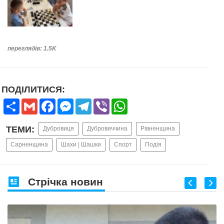
переглядів: 1.5K
ПОДІЛИТИСЯ:
Share
Gmail
Facebook
Messenger
Telegram
Viber
WhatsApp
ТЕМИ:
Дубровиця
Дубровиччина
Рівненщина
Сарненщина
Шахи | Шашки
Спорт
Подія
Стрічка новин