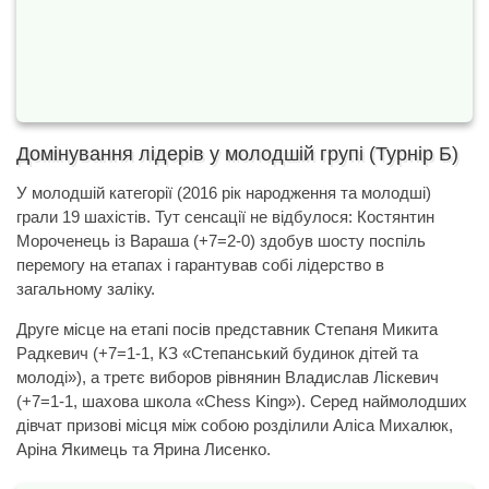
Домінування лідерів у молодшій групі (Турнір Б)
У молодшій категорії (2016 рік народження та молодші)
грали 19 шахістів. Тут сенсації не відбулося: Костянтин
Мороченець із Вараша (+7=2-0) здобув шосту поспіль
перемогу на етапах і гарантував собі лідерство в
загальному заліку.
Друге місце на етапі посів представник Степаня Микита
Радкевич (+7=1-1, КЗ «Степанський будинок дітей та
молоді»), а третє виборов рівнянин Владислав Ліскевич
(+7=1-1, шахова школа «Chess King»). Серед наймолодших
дівчат призові місця між собою розділили Аліса Михалюк,
Аріна Якимець та Ярина Лисенко.