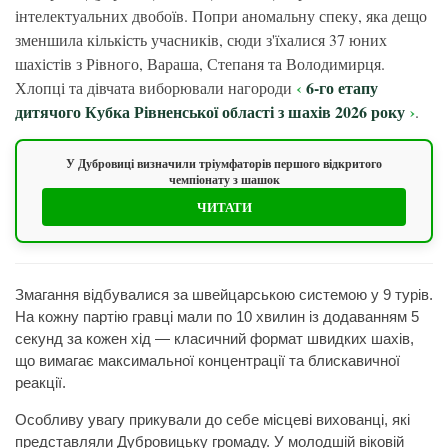
інтелектуальних двобоїв. Попри аномальну спеку, яка дещо
зменшила кількість учасників, сюди з'їхалися 37 юних
шахістів з Рівного, Вараша, Степаня та Володимирця.
6-го етапу
Хлопці та дівчата виборювали нагороди
дитячого Кубка Рівненської області з шахів 2026 року
.
У Дубровиці визначили тріумфаторів першого відкритого
чемпіонату з шашок
ЧИТАТИ
Змагання відбувалися за швейцарською системою у 9 турів.
На кожну партію гравці мали по 10 хвилин із додаванням 5
секунд за кожен хід — класичний формат швидких шахів,
що вимагає максимальної концентрації та блискавичної
реакції.
Особливу увагу прикували до себе місцеві вихованці, які
представляли Дубровицьку громаду. У молодшій віковій