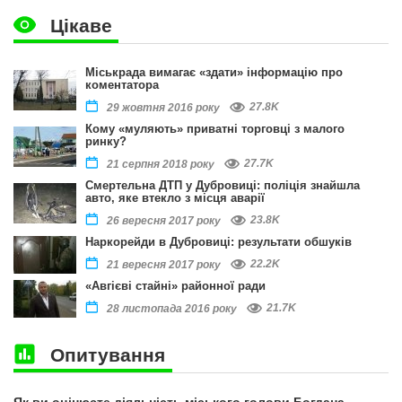
Цікаве
Міськрада вимагає «здати» інформацію про
коментатора
27.8K
29 жовтня 2016 року
Кому «муляють» приватні торговці з малого
ринку?
27.7K
21 серпня 2018 року
Смертельна ДТП у Дубровиці: поліція знайшла
авто, яке втекло з місця аварії
23.8K
26 вересня 2017 року
Наркорейди в Дубровиці: результати обшуків
22.2K
21 вересня 2017 року
«Авгієві стайні» районної ради
21.7K
28 листопада 2016 року
Опитування