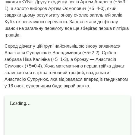
школи «КУБ». Другу сходинку посів Артем Андрєєв (+5=3-
1), а золото виборов Артем Осмолович (+5=4-0), який
завдяки цьому результату знову очолив загальний залік
Кубка з невеликою перевагою. За два етапи до фіналу
шанси на загальну перемогу все ще зберігає перша п'ятірка
гравців.
Серед дівчат у цій групі найсильнішою знову виявилася
Анастасія Супрунюк із Володимирця (+5=2-2). Срібло
забрала Ніка Калініна (+5=1-3), а бронзу — Анастасія
Симонюк (+5=0-4). Хоча математично перша трійка дівчат
залишається в грі за головний трофей, наздогнати
Анастасію Супрунюк, яка відірвалася вперед із гандикапом
у 16 очок, суперницям буде вкрай важко.