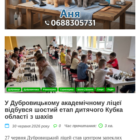
Дубровиця
Дубровиччина
Рівненщина
Сарненщина
Шахи | Шашки
Спорт
Подія
У Дубровицькому академічному ліцеї
відбувся шостий етап дитячого Кубка
області з шахів
0
Час прочитання:
3 хв.
30 червня 2026 року
27 червня Дубровицький ліцей став центром запеклих