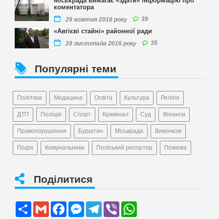
Міськрада вимагає «здати» інформацію про
коментатора
39
29 жовтня 2016 року
«Авгієві стайні» районної ради
35
28 листопада 2016 року
Популярні теми
Політика
Медицина
Освіта
Культура
Релігія
ДТП
Поліція
Спорт
Кримінал
Суд
Фінанси
Правопорушення
Бурштин
Міськрада
Виконком
Подія
Комунальники
Поліський репортер
Пожежа
Поділитися
Share
Gmail
Facebook
Messenger
Telegram
Viber
WhatsApp