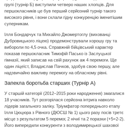
групі (турнір Б) виступили четверо наших хлопців. Для
першокласників це був перший серйозний турнір такого
високого рівня, і вони склали гідну конкуренцію іменитішим
суперникам.
Ілля Бондарчук та Михайло Джомертоглу (вихованці
Дубровицького ліцею) продемонстрували хорошу гру та
вибороли по 4,5 очка. Справжній бійцівський характер
показав першокласник Тимофій Пасько із Заслуцької
гімназії, який записав на свій рахунок аж 4 перемоги. Ще
один ліцеїст, Владислав Пачков, здобув свою першу, але
надзвичайно важливу перемогу на обласному рівні.
Запекла боротьба старших (Турнір А)
У старшій категорії (2012–2015 роки народження) змагалися
18 учасників. Тут розгорілася серйозна інтрига навколо
лідерів загального заліку. Тріумфатор попереднього етапу
Ілля Цюцюра з Рівного (ДЮСШ № 1) цього разу посів третє
місце з результатом 5 перемог, 2 нічиї та 2 поразки (+5=2-2).
Його випередили конкуренти з володимирецької шахової