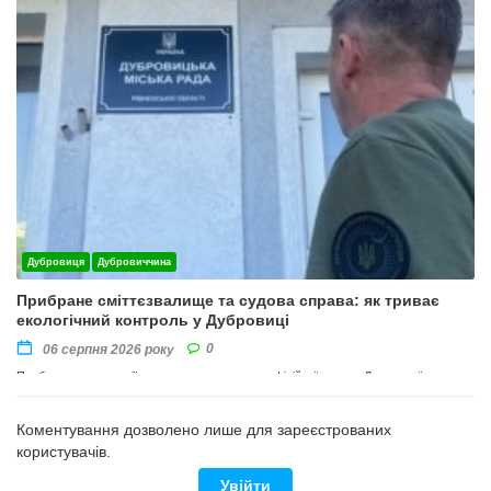
Дубровиця
Дубровиччина
Прибране сміттєзвалище та судова справа: як триває
екологічний контроль у Дубровиці
0
06 серпня 2026 року
Прибирання території провели на виконання офіційної вимоги Державної
екологічної інспекції Поліського округу
Коментування дозволено лише для зареєстрованих
користувачів.
Увійти