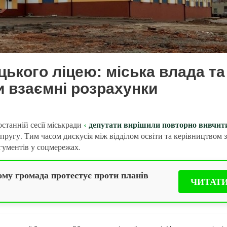
цького ліцею: міська влада та
 взаємні розрахунки
депутати вирішили повторно вивчит
станній сесії міськради
апругу. Тим часом дискусія між відділом освіти та керівництвом 
гументів у соцмережах.
ому громада протестує проти планів
ЧИТАТ