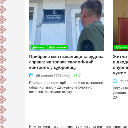
Дубровиця
Дубровиччина
Дубровиц
Прибране сміттєзвалище та судова
Житло 
справа: як триває екологічний
відход
контроль у Дубровиці
опублі
чужим 
0
06 серпня 2026 року
05 с
Прибирання території провели на виконання
офіційної вимоги Державної екологічної
Виконавч
інспекції Поліського округу
ухвалив 
204
Коментування дозволено лише для зареєстрованих к