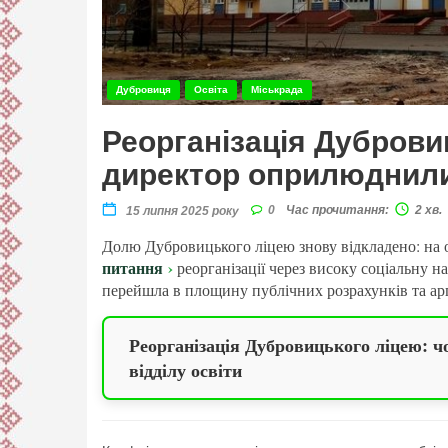
Дубровиця
Освіта
Міськрада
Реорганізація Дуброви
директор оприлюднили
0
Час прочитання:
2 хв.
15 липня 2025 року
Долю Дубровицького ліцею знову відкладено: на о
питання
реорганізації через високу соціальну н
перейшла в площину публічних розрахунків та ар
Реорганізація Дубровицького ліцею: ч
відділу освіти