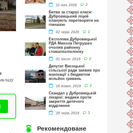
2
11 лип. 2026
Битва за старші класи:
Дубровицький ліцей
планують перетворити на
гімназію
1
02 черв. 2026
Ексголова Дубровицької
РДА Микола Петрушко
очолив районну
стоматполіклініку
2
01 лист. 2019
Депутат Висоцької
сільської ради заявив про
и
махінації з бюджетом
закладу
мільйон гривень
2
16 жовт. 2019
Скандал у Дубровицькій
лікарні: медики проти
закриття дитячого
И
відділення
3
20 черв. 2019
Рекомендоване