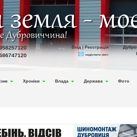
 земля - мо
ве Дубровиччина!
958257120
Вхід
|
Реєстрація
Дубро
686747120
надіслати лист
ізне
Хроніки
Влада
Держава
Фото