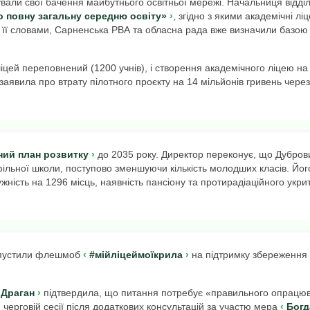
ували свої бачення майбутнього освітньої мережі. Начальниця відділ
о повну загальну середню освіту»
, згідно з якими академічні ліц
а її словами, Сарненська РВА та обласна рада вже визначили базою
іцей переповнений (1200 учнів), і створення академічного ліцею на
ж заявила про втрату пілотного проєкту на 14 мільйонів гривень через
ий план розвитку
до 2035 року. Директор переконує, що Дубров
ільної школи, поступово зменшуючи кількість молодших класів. Йог
ність на 1296 місць, наявність пансіону та протирадіаційного укри
запустили флешмоб
#мійліцеймоїкрила
на підтримку збереження 
 Драган
підтвердила, що питання потребує «правильного опрацю
черговій сесії після додаткових консультацій за участю мера
Богд