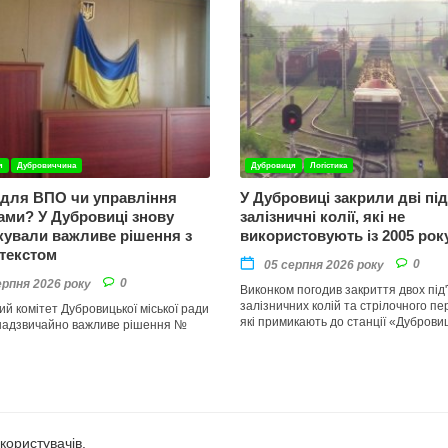
я
Дубровиччина
Дубровиця
Логістика
для ВПО чи управління
У Дубровиці закрили дві під’
ами? У Дубровиці знову
залізничні колії, які не
кували важливе рішення з
використовують із 2005 рок
текстом
0
05 серпня 2026 року
0
ерпня 2026 року
Виконком погодив закриття двох під'
залізничних колій та стрілочного пе
ий комітет Дубровицької міської ради
які примикають до станції «Дуброви
надзвичайно важливе рішення №
ористувачів.