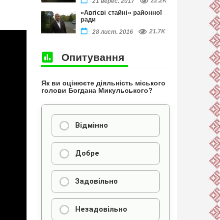
22.2K
21 верес. 2017
«Авгієві стайні» районної
ради
21.7K
28 лист. 2016
Опитування
Як ви оцінюєте діяльність міського
голови Богдана Микульського?
Відмінно
Добре
Задовільно
Незадовільно