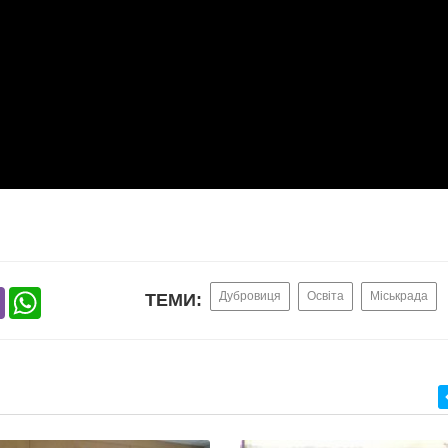
r
gram
Viber
WhatsApp
Дубровиця
Освіта
Міськрада
ТЕМИ: