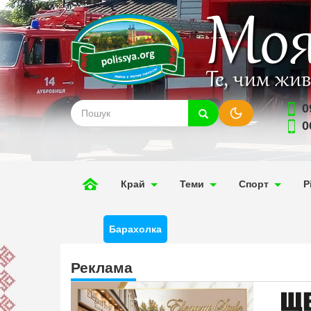
Моя
Те, чим жи
0
0
Край
Теми
Спорт
Р
Барахолка
Реклама