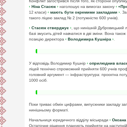
Конфлікт загострився після того, як сторони опублік
Ніна Стасюк
наголошує на вимогах закону
«Пр
12 класи)
мають бути окремими закладами
. З
такого ліцею заклад № 2 (потужністю 600 учнів).
Стасюк стверджує
, що нинішній Дубровицький л
базі змусить дітей навчатися в дві зміни. Вона тако
позицію директора
Володимира Кушніра
.
У відповідь Володимир Кушнір
оприлюднив власн
ліцей технічно спроможний прийняти 600 учнів проф
головний аргумент — інфраструктура: проєктна потуж
1000 осіб.
Поки триває обмін цифрами, випускники закладу 
нинішньому форматі.
Начальниця юридичного відділу міськради
Оксана
Остаточне рішення планують прийняти на наступній 