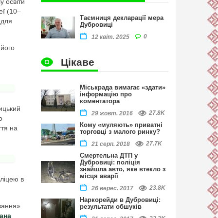
у освіти
еї (10–
Таємниця декларації мера
 для
Дубровиці
0
12 квіт. 2025
 його
Цікаве
Міськрада вимагає «здати»
інформацію про
коментатора
ицький
27.8K
29 жовт. 2016
о
Кому «муляють» приватні
ття на
торговці з малого ринку?
27.7K
21 серп. 2018
Смертельна ДТП у
Дубровиці: поліція
знайшла авто, яке втекло з
місця аварії
ліцею в
23.8K
26 верес. 2017
Наркорейди в Дубровиці:
вання».
результати обшуків
ана