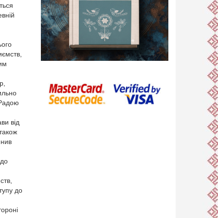
ться
евній
ого
иємств,
ним
р,
хильно
 Радою
ви від
 також
инив
 до
ств,
тупу до
тороні