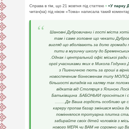
Справа в тім, що 21 жовтня під статтею
«У парку 
читач(ка) під ніком «Тома» написала такий комента
Шановні Дубровичани і гості міста хотіл
там і саме головне що чекати Дуброви
вигляд що вболівають за долю громади т
пити в музичну школу до Бременських 
.Однак і центральний офіс міськоі рад
оргіі учасниками яких е Микола Годунко Д
з Пшеничною пють за гроші а вірн
новоспеченим бізнесменам типу МОЛ
більшості випадків на халяву так пол
відкатів від Столярця з Ялиною Лос
Батьківщина .БАБОНЬКИ просніться і с
.........Де Ваша гордість особливо ц
кареру пропав базар змінився мойка де
поміннялося тротуарна плитка стала
забирайте своіх дітей чоловіків з міс
нового МЕРА чи ВАМ не соромно що Ваш