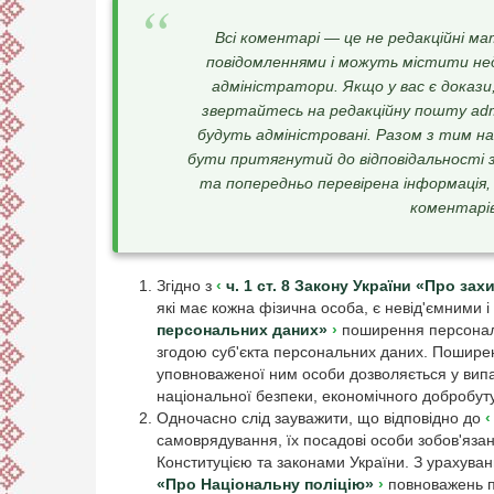
Всі коментарі — це не редакційні ма
повідомленнями і можуть містити не
адміністратори. Якщо у вас є докази
звертайтесь на редакційну пошту admi
будуть адміністровані. Разом з тим на
бути притягнутий до відповідальності з
та попередньо перевірена інформація,
коментарів
Згідно з
ч. 1 ст. 8 Закону України «Про за
які має кожна фізична особа, є невід'ємними 
персональних даних»
поширення персональ
згодою суб'єкта персональних даних. Пошире
уповноваженої ним особи дозволяється у випа
національної безпеки, економічного добробут
Одночасно слід зауважити, що відповідно до
самоврядування, їх посадові особи зобов'язан
Конституцією та законами України. З урахува
«Про Національну поліцію»
повноважень по