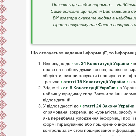
Поясніть це людям соромно......Найбільш
Саме головне що партія Батьківщина д
ВИ взавтра скажете людям а найбільше 
вірити почутому але Факти говорять 
Що стосується надання інформації, то Інформац
Відповідно до
ст. 34 Конституції України
к
право на свободу думки і слова, на вільне ви
зберігати, використовувати і поширювати інфо
третьою
статті 15 Конституції України
вст
Згідно зі
ст. 8 Конституції України
в Україн
найвищу юридичну силу. Закони та інші нормат
відповідати їй.
У відповідності до
статті 24 Закону Україн
спрямована, зокрема, до журналіста, засобу м
яка передбачає узгодження інформації про її
формі тиражуванню або поширенню інформації
контроль за змістом поширюваної інформації