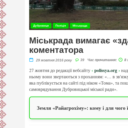
Дубровиця
Поліція
Міськрада
Міськрада вимагає «зд
коментатора
39
Час прочитання:
8 
29 жовтня 2016 року
polissya.org
27 жовтня до редакції вебсайту
над
ньому вони звертаються з проханням: «… в зв'язк
яка публікується на сайті під ніком «Тома», та 
самоврядування Дубровицької міської ради».
Земля «Райагрохіму»: кому і для чого 