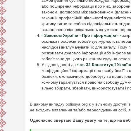
замовчування суспільно необхідної інформаці
або поширення інформації про них, заборони 
законом, договором між засновником (власни
законній професійній діяльності журналістів т
критику тягне за собою відповідальність згідно
встановлено відповідальність за умисне переш
Законом України «Про інформацію»
закрі
оскільки професія зобов'язує журналіста перш
наслідки і витлумачувати їх для загалу. Тому 
розкривати джерело інформації або інформаці
зобов'язано до цього рішенням суду на основі
У відповідності до
ст. 32 Конституції Україн
конфіденційної інформації про особу без її зг
безпеки, економічного добробуту та прав люд
кожному гарантується право на свободу думки 
вільно збирати, зберігати, використовувати і
В даному випадку polissya.org є у вільному доступі 
не входить виявлення та/або переслідування осіб, я
Одночасно звертаю Вашу увагу на те, що на веб