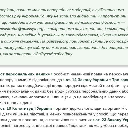
теріали, вони не мають попередньої модерації, є суб'єктивними
достовірну інформацію, яку не встигли видалити чи пропустили
, що наведені в коментарях факти не відповідають дійсності —
nistrator@polissya.org з конкретними зауваженнями, і коментарі
гадуємо, що згідно із українським законодавством, ніхто не мож
а оціночні судження. На polissya.org поширюється лише достовір
 а тому редакція сайту не має жодного відношення до поширення
, які залишають відвідувачі вебсайту.
хист персональних даних»
особисті немайнові права на персональ
і непорушними. У відповідності до
ст. 14 Закону України «Про зах
них даних передбачає дії щодо передачі відомостей про фізичну 
ння персональних даних без згоди суб'єкта персональних даних аб
дках, визначених законом, і лише (якщо це необхідно) в інтересах
у та прав людини.
ст. 19 Конституції України
органи державної влади та органи міс
і діяти лише на підставі, в межах повноважень та у спосіб, що пере
нням даного положення, а також чітко визначених
ст. 23 Закону Ук
ліції, наголошую, що такої правової підстави, як «службова необхі