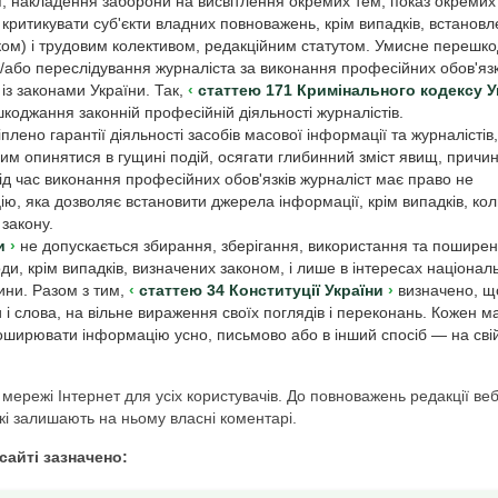
ї, накладення заборони на висвітлення окремих тем, показ окремих
критикувати суб'єкти владних повноважень, крім випадків, встанов
ком) і трудовим колективом, редакційним статутом. Умисне перешк
а/або переслідування журналіста за виконання професійних обов'язк
 із законами України. Так,
статтею 171 Кримінального кодексу У
коджання законній професійній діяльності журналістів.
плено гарантії діяльності засобів масової інформації та журналістів,
им опинятися в гущині подій, осягати глибинний зміст явищ, причин
під час виконання професійних обов'язків журналіст має право не
ю, яка дозволяє встановити джерела інформації, крім випадків, кол
 закону.
и
не допускається збирання, зберігання, використання та пошире
оди, крім випадків, визначених законом, і лише в інтересах націонал
ини. Разом з тим,
статтею 34 Конституції України
визначено, щ
і слова, на вільне вираження своїх поглядів і переконань. Кожен м
 поширювати інформацію усно, письмово або в інший спосіб — на свій
в мережі Інтернет для усіх користувачів. До повноважень редакції ве
кі залишають на ньому власні коментарі.
сайті зазначено: