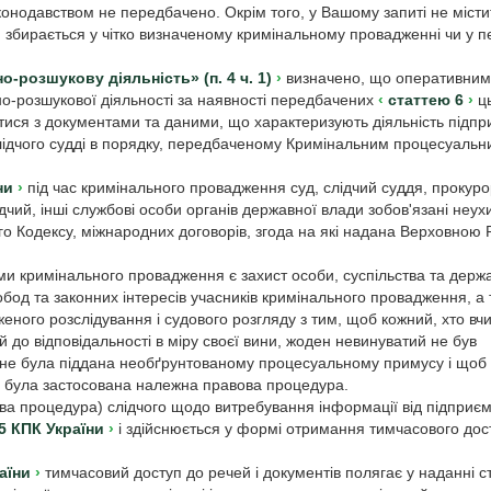
конодавством не передбачено. Окрім того, у Вашому запиті не місти
 збирається у чітко визначеному кримінальному провадженні чи у п
-розшукову діяльність» (п. 4 ч. 1)
визначено, що оперативним
о-розшукової діяльності за наявності передбачених
статтею 6
ць
ися з документами та даними, що характеризують діяльність підпр
у слідчого судді в порядку, передбаченому Кримінальним процесуаль
ни
під час кримінального провадження суд, слідчий суддя, прокуро
дчий, інші службові особи органів державної влади зобов'язані неу
ого Кодексу, міжнародних договорів, згода на які надана Верховною
ми кримінального провадження є захист особи, суспільства та держа
бод та законних інтересів учасників кримінального провадження, а
ного розслідування і судового розгляду з тим, щоб кожний, хто вч
до відповідальності в міру своєї вини, жоден невинуватий не був
не була піддана необґрунтованому процесуальному примусу і щоб
 була застосована належна правова процедура.
ва процедура) слідчого щодо витребування інформації від підприєм
5 КПК України
і здійснюється у формі отримання тимчасового дос
аїни
тимчасовий доступ до речей і документів полягає у наданні с