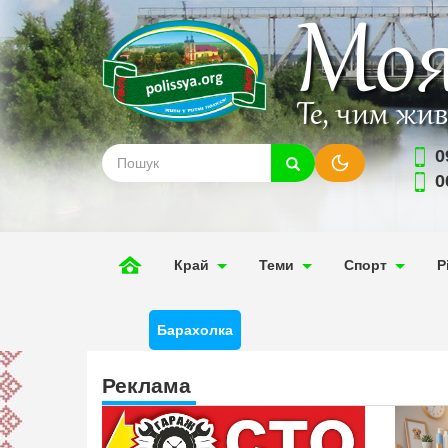
Моя
Те, чим жи
0
0
Край
Теми
Спорт
Р
Барахолка
Реклама