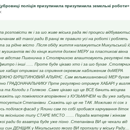
Дубровиці поліція призупинила призупинила земельні роботи»
р:
а розповісти як і за шо живе міська рада які процеси відбувають
чанам від такоі ради В ранці як правило усі на роботі і роблять
а за рідне місто .Після обіду життя налажуеться Микульський і
музикантів які до кінця життя должні МЕРУ за пластикові вікна
и не відстае Пшенична з Столярчихою влаштовують регулярні пян
митро і інші ...... Проте буде цікаво хто і за шо бухае .Столярчи
іше хабарі отримані за сприяння окремим наближеним доМЕРА
ОДІЖНО БУРШТИНОВИЙ АЛЬЯНС .Сам вельмишановний МЕР бухае
ожено ГРАДОНАЧАЛЬНИКУ Прте регулярно отримуе ХАБАРІ у вигля
іка та Колоди з Голякою .Саме цікаво що це ВСЕ бачить місцева
кажіть що помінялося впорівнянні з КУЗЬМИЧЕМ чи Ви уже забул
е стосуеться Степанівни .Скажіть що це не ТАК .Можливо пі сок з
сь поділася фасад у Ялини сам по собі зробився харчування діток
 якіснішою типу СТАРЕ МІСТО ....... Порада матерям і жінкам
ькоі ради бо взавтра буде уже пізно .Степанівна ВИ це чекали від
 син ДЕНЩИК у Мікульського якого ВИ пропхали у міську Раду....