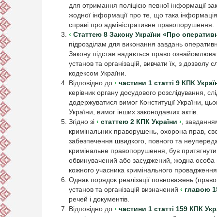
для отримання поліцією певної інформації за
жодної інформації про те, що така інформація
справі про адміністративне правопорушення.
Статтею 8 Закону України «Про оперативно
підрозділам для виконання завдань оперативн
Закону підстав надається право ознайомлюват
установ та організацій, вивчати їх, з дозвол
кодексом України.
Відповідно до
частини 1 статті 9 КПК Украї
керівник органу досудового розслідування, слі
додержуватися вимог Конституції України, ць
України, вимог інших законодавчих актів.
Згідно зі
статтею 2 КПК України
, завдання
кримінальних праворушень, охорона прав, сво
забезпечення швидкого, повного та неупередже
кримінальне правопорушення, був притягнутий 
обвинувачений або засуджений, жодна особа 
кожного учасника кримінального провадження
Однак порядок реалізації повноважень (право
установ та організацій визначений
главою 1
речей і документів.
Відповідно до
частини 1 статті 159 КПК Укр