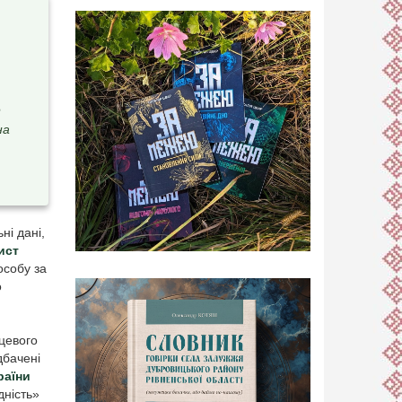
е
на
ні дані,
ист
особу за
о
цевого
дбачені
раїни
дність»