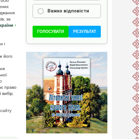
 осіб
лених
Важко відповісти
оджання
ів, за
країни
ГОЛОСУВАТИ
РЕЗУЛЬТАТ
и і
и його
ння
ьної
о
ає право
 вибір.
бсайту