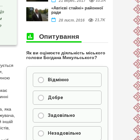
22.2K
21 верес. 2017
..
«Авгієві стайні» районної
Що
ради
м
21.7K
28 лист. 2016
е
Опитування
Як ви оцінюєте діяльність міського
голови Богдана Микульського?
тується
и,
тиною
Відмінно
 має
инні
Добре
а, яка
Задовільно
жувача,
 іншій
стів,
Незадовільно