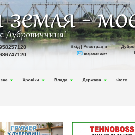
 земля - мо
ве Дубровиччина!
958257120
Вхід
|
Реєстрація
Дубро
686747120
надіслати лист
ізне
Хроніки
Влада
Держава
Фото