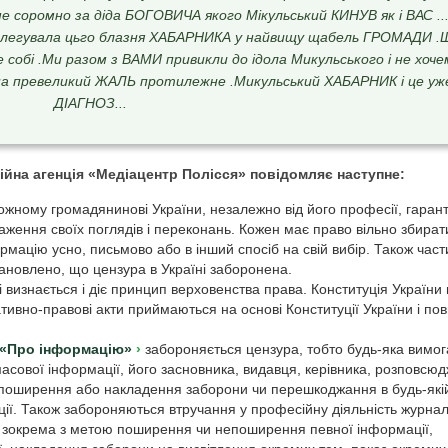
е соромно за діда БОГОВИЧА якого Мікульський КИНУВ як і ВАС ...
елегувала цьго блазня ХАБАРНИКА у найвищу щабель ГРОМАДИ .
собі .Ми разом з ВАМИ привикли до ідола Микульського і не хоче
на превеликий ЖАЛЬ протилежне .Микульський ХАБАРНИК і це уж
ДІАГНОЗ...
ійна агенція «Медіацентр Полісся» повідомляє наступне:
ожному громадянинові України, незалежно від його професії, гаран
раження своїх поглядів і переконань. Кожен має право вільно збират
рмацію усно, письмово або в інший спосіб на свій вибір. Також час
ановлено, що цензура в Україні заборонена.
і визнається і діє принцип верховенства права. Конституція України
ивно-правові акти приймаються на основі Конституції України і пов
и «Про інформацію»
забороняється цензура, тобто будь-яка вимог
асової інформації, його засновника, видавця, керівника, розповсюд
 поширення або накладення заборони чи перешкоджання в будь-якій
. Також забороняються втручання у професійну діяльність журналі
, зокрема з метою поширення чи непоширення певної інформації,