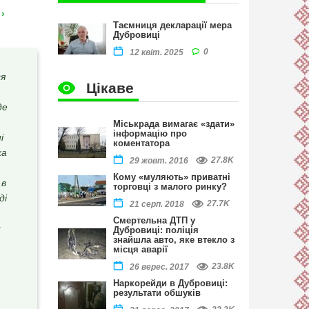
Таємниця декларації мера
Дубровиці
0
12 квіт. 2025
ся
Цікаве
де
Міськрада вимагає «здати»
інформацію про
і
коментатора
ха
27.8K
29 жовт. 2016
Кому «муляють» приватні
 в
торговці з малого ринку?
ді
27.7K
21 серп. 2018
Смертельна ДТП у
и
Дубровиці: поліція
знайшла авто, яке втекло з
місця аварії
23.8K
26 верес. 2017
Наркорейди в Дубровиці:
результати обшуків