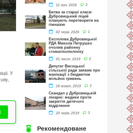
2
11 лип. 2026
Битва за старші класи:
Дубровицький ліцей
планують перетворити на
гімназію
1
02 черв. 2026
Ексголова Дубровицької
РДА Микола Петрушко
очолив районну
стоматполіклініку
2
01 лист. 2019
Депутат Висоцької
сільської ради заявив про
іції. У
махінації з бюджетом
собу,
мільйон гривень
2
16 жовт. 2019
Скандал у Дубровицькій
лікарні: медики проти
закриття дитячого
відділення
И
3
20 черв. 2019
Рекомендоване